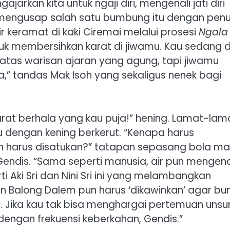
ajarkan kita untuk ngaji diri, mengenali jati diri
i mengusap salah satu bumbung itu dengan pen
air keramat di kaki Ciremai melalui prosesi
Ngala
tuk membersihkan karat di jiwamu. Kau sedang d
i atas warisan ajaran yang agung, tapi jiwamu
a,” tandas Mak Isoh yang sekaligus nenek bagi
arat berhala yang kau puja!” hening. Lamat-lam
dengan kening berkerut. “Kenapa harus
n harus disatukan?” tatapan sepasang bola m
Gendis. “Sama seperti manusia, air pun mengen
i Aki Sri dan Nini Sri ini yang melambangkan
n Balong Dalem pun harus ‘dikawinkan’ agar bu
. Jika kau tak bisa menghargai pertemuan unsu
 dengan frekuensi keberkahan, Gendis.”