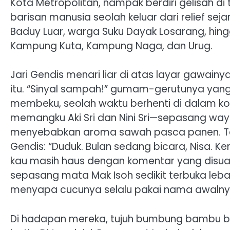
Kota Metropolitan, nampak berdiri gelisah di
barisan manusia seolah keluar dari relief s
Baduy Luar, warga Suku Dayak Losarang, hin
Kampung Kuta, Kampung Naga, dan Urug.
Jari Gendis menari liar di atas layar gaw
itu. “Sinyal sampah!” gumam-gerutunya yang
membeku, seolah waktu berhenti di dalam kot
memangku Aki Sri dan Nini Sri—sepasang way
menyebabkan aroma sawah pasca panen. Tan
Gendis: “Duduk. Bulan sedang bicara, Nisa. K
kau masih haus dengan komentar yang disua
sepasang mata Mak Isoh sedikit terbuka leba
menyapa cucunya selalu pakai nama awalny
Di hadapan mereka, tujuh bumbung bambu beris