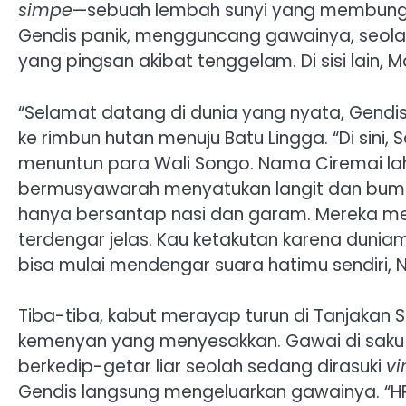
simpe
—sebuah lembah sunyi yang membungka
Gendis panik, mengguncang gawainya, seol
yang pingsan akibat tenggelam. Di sisi lain, M
“Selamat datang di dunia yang nyata, Gendi
ke rimbun hutan menuju Batu Lingga. “Di sini,
menuntun para Wali Songo. Nama Ciremai lah
bermusyawarah menyatukan langit dan bumi. 
hanya bersantap nasi dan garam. Mereka men
terdengar jelas. Kau ketakutan karena dunia
bisa mulai mendengar suara hatimu sendiri, N
Tiba-tiba, kabut merayap turun di Tanjakan
kemenyan yang menyesakkan. Gawai di saku
berkedip-getar liar seolah sedang dirasuki
vi
Gendis langsung mengeluarkan gawainya. “HP-k