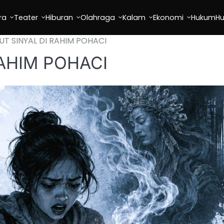
ra
Teater
Hiburan
Olahraga
Kalam
Ekonomi
Hukum
H
T SINYAL DI RAHIM POHACI
AHIM POHACI