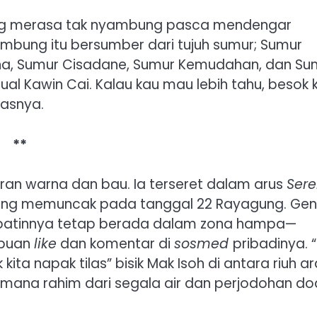
yang merasa tak nyambung pasca mendengar
bumbung itu bersumber dari tujuh sumur; Sumur
na, Sumur Cisadane, Sumur Kemudahan, dan Su
ual Kawin Cai. Kalau kau mau lebih tahu, besok k
kasnya.
**
aran warna dan bau. Ia terseret dalam arus
Ser
dung memuncak pada tanggal 22 Rayagung. Gen
 batinnya tetap berada dalam zona hampa—
ibuan
like
dan komentar di
sosmed
pribadinya. 
kita napak tilas” bisik Mak Isoh di antara riuh a
i mana rahim dari segala air dan perjodohan do