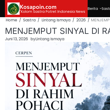
Skip
Kosapoin.com
to
Berita
Sast
"Kolom Sastra Potret Indonesia News
content
Home
Sastra
Lintang Ismaya
2026
MENJEMPU
MENJEMPUT SINYAL DI R
Juni 13, 2026
by
Lintang Ismaya