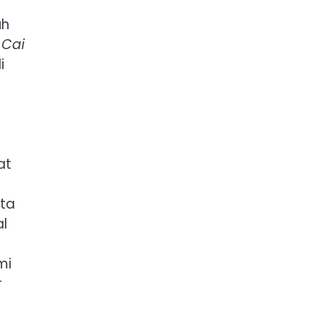
uh
 Cai
i
at
ata
al
mi
r