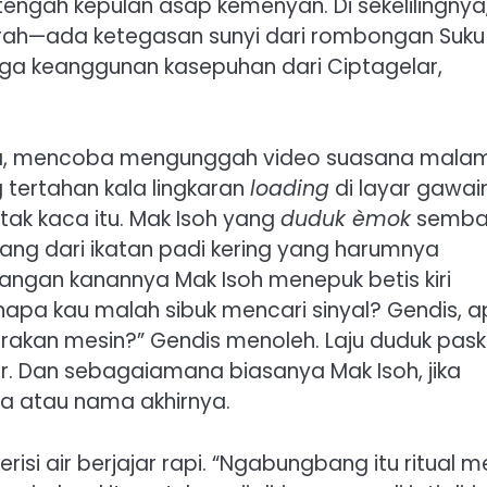
 tengah kepulan asap kemenyan. Di sekelilingnya
ejarah—ada ketegasan sunyi dari rombongan Suku
gga keanggunan kasepuhan dari Ciptagelar,
ainya, mencoba mengunggah video suasana mala
 tertahan kala lingkaran
loading
di layar gawai
ak kaca itu. Mak Isoh yang
duduk èmok
semba
ang dari ikatan padi kering yang harumnya
gan kanannya Mak Isoh menepuk betis kiri
enapa kau malah sibuk mencari sinyal? Gendis, 
rakan mesin?” Gendis menoleh. Laju duduk pas
r. Dan sebagaiamana biasanya Mak Isoh, jika
a atau nama akhirnya.
i air berjajar rapi. “Ngabungbang itu ritual m