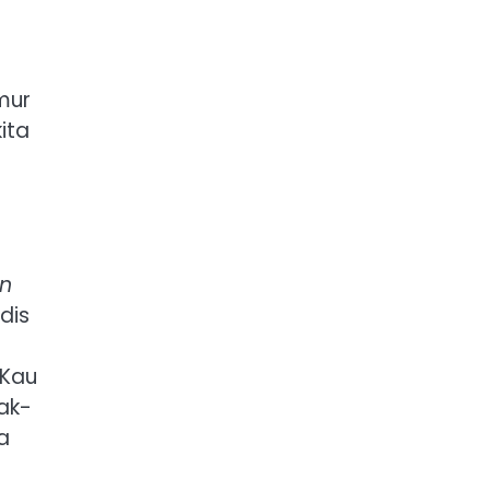
mur
ita
en
dis
“Kau
rak-
a