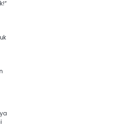
k!”
uk
n
nya
i