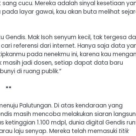
t sang cucu. Mereka adalah sinyal kesetiaan ya
 pada layar gawai, kau akan buta melihat seja
tu Gendis. Mak Isoh senyum kecil, tak tergesa d
ri referensi dari internet. Hanya saja data ya
nitipkanmu pada nenekmu ini, karena kau menga
k masih jadi dosen, setiap dapat data baru
bunyi di ruang publik.”
**
enuju Palutungan. Di atas kendaraan yang
Gendis masih mencoba melakukan siaran langsun
ketinggian 1.100 mdpl, dunia digital Gendis run
rau laju senyap. Mereka telah memasuki
titik