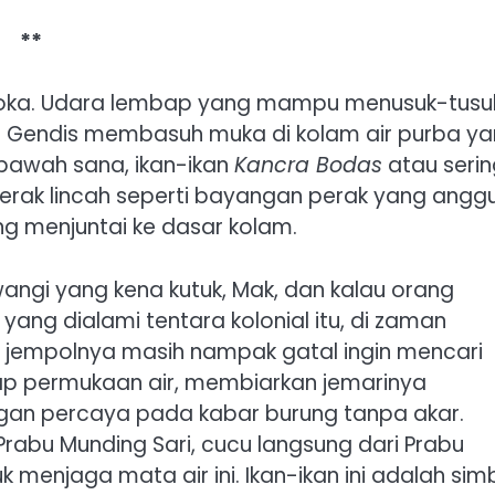
**
aloka. Udara lembap yang mampu menusuk-tusu
h Gendis membasuh muka di kolam air purba y
bawah sana, ikan-ikan
Kancra Bodas
atau serin
gerak lincah seperti bayangan perak yang anggu
ng menjuntai ke dasar kolam.
iliwangi yang kena kutuk, Mak, dan kalau orang
ang dialami tentara kolonial itu, di zaman
an jempolnya masih nampak gatal ingin mencari
sap permukaan air, membiarkan jemarinya
ngan percaya pada kabar burung tanpa akar.
Prabu Munding Sari, cucu langsung dari Prabu
uk menjaga mata air ini. Ikan-ikan ini adalah sim