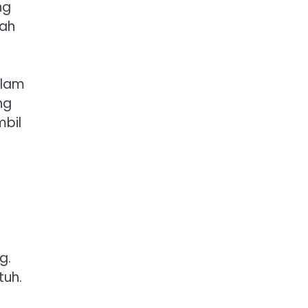
ng
rah
alam
ng
mbil
g.
tuh.