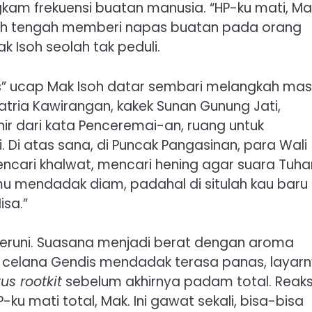
m frekuensi buatan manusia. “HP-ku mati, Ma
ah tengah memberi napas buatan pada orang
ak Isoh seolah tak peduli.
s” ucap Mak Isoh datar sembari melangkah mas
 Satria Kawirangan, kakek Sunan Gunung Jati,
ir dari kata Penceremai-an, ruang untuk
Di atas sana, di Puncak Pangasinan, para Wali
cari khalwat, mencari hening agar suara Tuha
mu mendadak diam, padahal di situlah kau baru
isa.”
 Seruni. Suasana menjadi berat dengan aroma
 celana Gendis mendadak terasa panas, layar
rus rootkit
sebelum akhirnya padam total. Reaks
u mati total, Mak. Ini gawat sekali, bisa-bisa