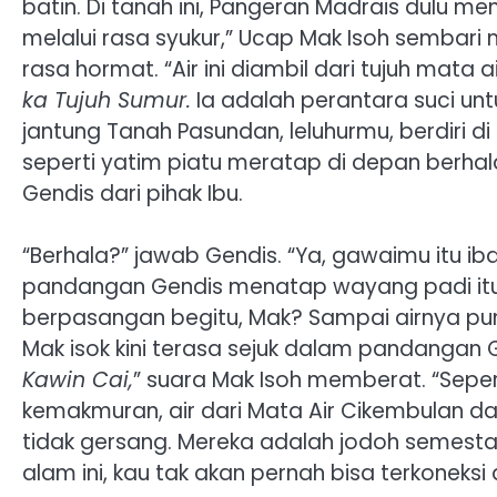
batin. Di tanah ini, Pangeran Madrais dulu meng
melalui rasa syukur,” Ucap Mak Isoh sembar
rasa hormat. “Air ini diambil dari tujuh mata 
ka Tujuh Sumur.
Ia adalah perantara suci un
jantung Tanah Pasundan, leluhurmu, berdiri d
seperti yatim piatu meratap di depan berhal
Gendis dari pihak Ibu.
“Berhala?” jawab Gendis. “Ya, gawaimu itu ib
pandangan Gendis menatap wayang padi itu 
berpasangan begitu, Mak? Sampai airnya pu
Mak isok kini terasa sejuk dalam pandangan 
Kawin Cai,
” suara Mak Isoh memberat. “Sepert
kemakmuran, air dari Mata Air Cikembulan da
tidak gersang. Mereka adalah jodoh semesta
alam ini, kau tak akan pernah bisa terkoneksi