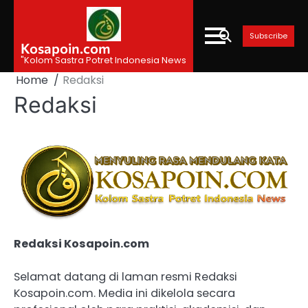
Skip
to
Subscribe
content
Kosapoin.com
"Kolom Sastra Potret Indonesia News
Home
Redaksi
Redaksi
Redaksi Kosapoin.com
Selamat datang di laman resmi Redaksi
Kosapoin.com. Media ini dikelola secara