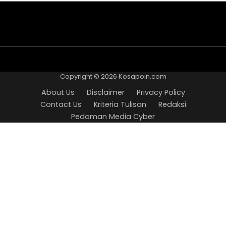
About
Disclaimer
Privacy
Contact
Kriteria
Redaksi
Pedoman
Us
Policy
Us
Tulisan
Media
Copyright © 2026
Kosapoin.com
Cyber
About Us
Disclaimer
Privacy Policy
Contact Us
Kriteria Tulisan
Redaksi
Pedoman Media Cyber