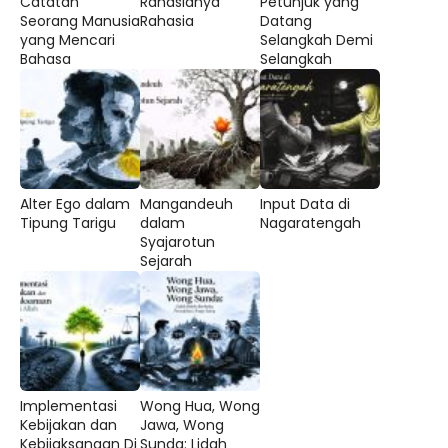
Catatan
Rahasianya
Petunjuk yang
Seorang Manusia
Rahasia
Datang
yang Mencari
Selangkah Demi
Bahasa
Selangkah
Alter Ego dalam
Mangandeuh
Input Data di
Tipung Tarigu
dalam
Nagaratengah
Syajarotun
Sejarah
Implementasi
Wong Hua, Wong
Kebijakan dan
Jawa, Wong
Kebijaksanaan Di
Sunda: Lidah