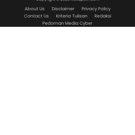
Cyber
About Us
Disclaimer
Privacy Policy
Contact Us
Kriteria Tulisan
Redaksi
Pedoman Media Cyber