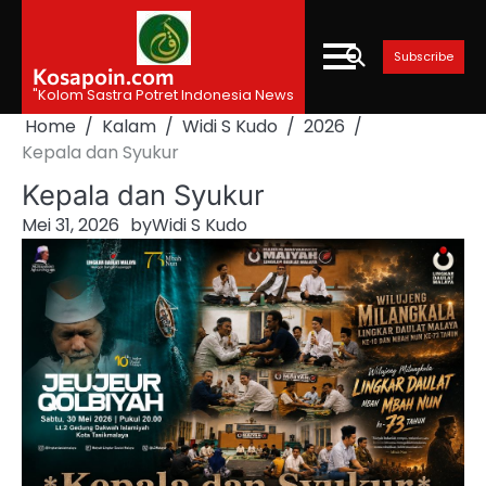
Skip
to
Subscribe
content
Kosapoin.com
"Kolom Sastra Potret Indonesia News
Home
Kalam
Widi S Kudo
2026
Kepala dan Syukur
Kepala dan Syukur
Mei 31, 2026
by
Widi S Kudo