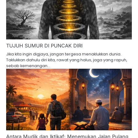
TUJUH SUMUR DI PUNCAK DIRI
Jika kita ingin digjaya, jangan tergesa menaklukkan dunia.
Taklukkan dahulu diri kita, rawat yang halus, jaga yang rapuh,
sebab kemenangan…
Antara Mudik dan Iktikaf: Menemukan Jalan Pulang