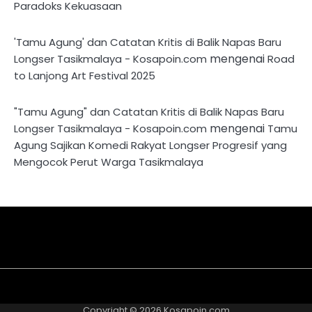
Paradoks Kekuasaan
'Tamu Agung' dan Catatan Kritis di Balik Napas Baru
mengenai
Longser Tasikmalaya - Kosapoin.com
Road
to Lanjong Art Festival 2025
"Tamu Agung" dan Catatan Kritis di Balik Napas Baru
mengenai
Longser Tasikmalaya - Kosapoin.com
Tamu
Agung Sajikan Komedi Rakyat Longser Progresif yang
Mengocok Perut Warga Tasikmalaya
About
Disclaimer
Privacy
Contact
Kriteria
Redaksi
Pedoman
Us
Policy
Us
Tulisan
Media
Copyright © 2026
Kosapoin.com