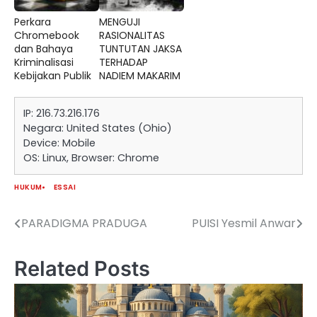
Perkara
MENGUJI
Chromebook
RASIONALITAS
dan Bahaya
TUNTUTAN JAKSA
Kriminalisasi
TERHADAP
Kebijakan Publik
NADIEM MAKARIM
IP: 216.73.216.176
Negara: United States (Ohio)
Device: Mobile
OS: Linux, Browser: Chrome
HUKUM
ESSAI
PARADIGMA PRADUGA
PUISI Yesmil Anwar
Navigasi
pos
Related Posts