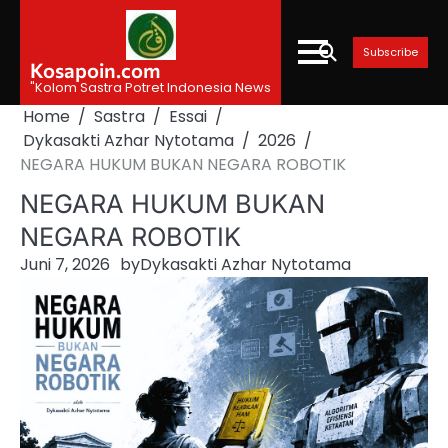
Skip
to
Subscribe
content
Kosapoin.com
"Kolom Sastra Potret Indonesia News
Home
Sastra
Essai
Dykasakti Azhar Nytotama
2026
NEGARA HUKUM BUKAN NEGARA ROBOTIK
NEGARA HUKUM BUKAN
NEGARA ROBOTIK
Juni 7, 2026
by
Dykasakti Azhar Nytotama