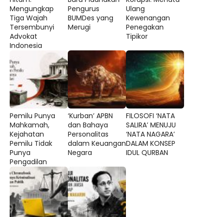
Mengungkap
Pengurus
Ulang
Tiga Wajah
BUMDes yang
Kewenangan
Tersembunyi
Merugi
Penegakan
Advokat
Tipikor
Indonesia
Pemilu Punya
‘Kurban’ APBN
FILOSOFI ‘NATA
Mahkamah,
dan Bahaya
SALIRA’ MENUJU
Kejahatan
Personalitas
‘NATA NAGARA’
Pemilu Tidak
dalam Keuangan
DALAM KONSEP
Punya
Negara
IDUL QURBAN
Pengadilan