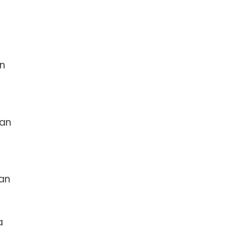
n
ian
an
a