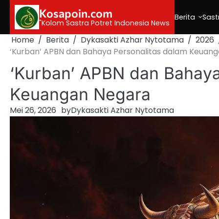
Skip
Kosapoin.com
to
Berita
Sast
"Kolom Sastra Potret Indonesia News
content
Home
Berita
Dykasakti Azhar Nytotama
2026
‘Kurban’ APBN dan Bahaya Personalitas dalam Keuan
‘Kurban’ APBN dan Bahaya
Keuangan Negara
Mei 26, 2026
by
Dykasakti Azhar Nytotama