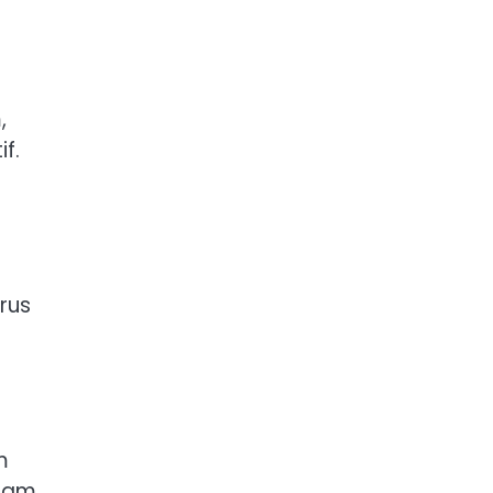
,
f.
rus
m
alam