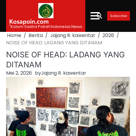
Skip
to
Subscribe
content
Kosapoin.com
"Kolom Sastra Potret Indonesia News
Home
Berita
Jajang R. kawentar
2026
NOISE OF HEAD: LADANG YANG DITANAM
NOISE OF HEAD: LADANG YANG
DITANAM
Mei 2, 2026
by
Jajang R. kawentar