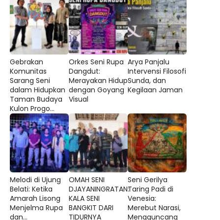
Gebrakan
Orkes Seni Rupa
Arya Panjalu
Komunitas
Dangdut:
Intervensi Filosofi
Sarang Seni
Merayakan Hidup
Sunda, dan
dalam Hidupkan
dengan Goyang
Kegilaan Jaman
Taman Budaya
Visual
Kulon Progo...
Melodi di Ujung
OMAH SENI
Seni Gerilya
Belati: Ketika
DJAYANINGRATAN:
Taring Padi di
Amarah Lisong
KALA SENI
Venesia:
Menjelma Rupa
BANGKIT DARI
Merebut Narasi,
dan...
TIDURNYA
Mengguncang