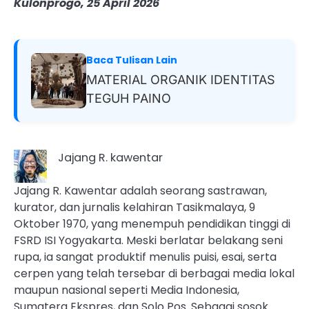
Kulonprogo, 25 April 2026
Baca Tulisan Lain
MATERIAL ORGANIK IDENTITAS
TEGUH PAINO
Jajang R. kawentar
Jajang R. Kawentar adalah seorang sastrawan,
kurator, dan jurnalis kelahiran Tasikmalaya, 9
Oktober 1970, yang menempuh pendidikan tinggi di
FSRD ISI Yogyakarta. Meski berlatar belakang seni
rupa, ia sangat produktif menulis puisi, esai, serta
cerpen yang telah tersebar di berbagai media lokal
maupun nasional seperti Media Indonesia,
Sumatera Ekspres, dan Solo Pos. Sebagai sosok