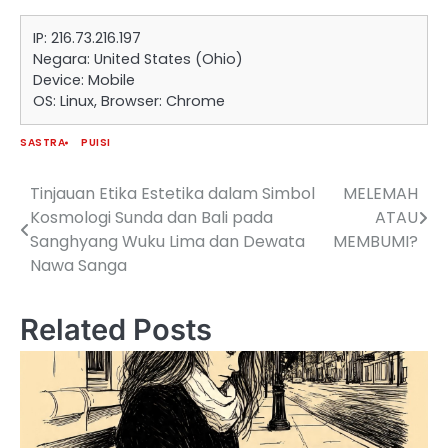
IP: 216.73.216.197
Negara: United States (Ohio)
Device: Mobile
OS: Linux, Browser: Chrome
SASTRA
PUISI
Tinjauan Etika Estetika dalam Simbol
MELEMAH
Navigasi
Kosmologi Sunda dan Bali pada
ATAU
pos
Sanghyang Wuku Lima dan Dewata
MEMBUMI?
Nawa Sanga
Related Posts