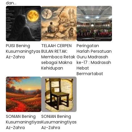
dan...
PUISI Bening
TELAAH CERPEN
Peringatan
Kusumaningtyas
BULAN RETAK:
Harlah Persatuan
Az-Zahra
Membaca Retak
Guru Madrasah
sebagai Makna
ke-17 : Madrasah
Kehidupan
Hebat
Bermartabat
SONIAN Bening
SONIAN Bening
Kusumaningtiyas
Kusumaningtiyas
Az-Zahra
Az-Zahra