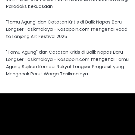
Paradoks Kekuasaan
'Tamu Agung' dan Catatan Kritis di Balik Napas Baru
mengenai
Longser Tasikmalaya - Kosapoin.com
Road
to Lanjong Art Festival 2025
"Tamu Agung" dan Catatan Kritis di Balik Napas Baru
mengenai
Longser Tasikmalaya - Kosapoin.com
Tamu
Agung Sajikan Komedi Rakyat Longser Progresif yang
Mengocok Perut Warga Tasikmalaya
About
Disclaimer
Privacy
Contact
Kriteria
Redaksi
Pedoman