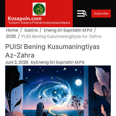
Skip
to
Subscribe
content
Kosapoin.com
"Kolom Sastra Potret Indonesia News
Home
Sastra
Eneng Sri Supriatin M.Pd
2026
PUISI Bening Kusumaningtiyas Az-Zahra
PUISI Bening Kusumaningtiyas
Az-Zahra
Juni 3, 2026
by
Eneng Sri Supriatin M.Pd