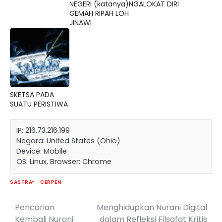
NEGERI (katanya)
NGALOKAT DIRI
GEMAH RIPAH LOH
JINAWI
SKETSA PADA
SUATU PERISTIWA
IP: 216.73.216.199
Negara: United States (Ohio)
Device: Mobile
OS: Linux, Browser: Chrome
SASTRA
CERPEN
Pencarian
Menghidupkan Nurani Digital
Navigasi
Kembali Nurani
dalam Refleksi Filsafat Kritis
pos