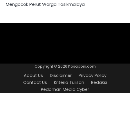
Mengocok Perut Warga Tasikmalaya
About
Disclaimer
Privacy
Contact
Kriteria
Redaksi
Pedoman
Us
Policy
Us
Tulisan
Media
Copyright © 2026
Kosapoin.com
Cyber
About Us
Disclaimer
Privacy Policy
Contact Us
Kriteria Tulisan
Redaksi
Pedoman Media Cyber