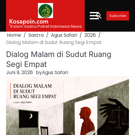
Skip
to
Subscribe
content
Kosapoin.com
"Kolom Sastra Potret Indonesia News
Home
Sastra
Agus Safari
2026
Dialog Malam di Sudut Ruang Segi Empat
Dialog Malam di Sudut Ruang
Segi Empat
Juni 9, 2026
by
Agus Safari