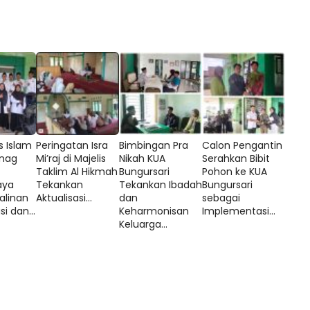
s Islam
Peringatan Isra
Bimbingan Pra
Calon Pengantin
nag
Mi’raj di Majelis
Nikah KUA
Serahkan Bibit
Taklim Al Hikmah
Bungursari
Pohon ke KUA
aya
Tekankan
Tekankan Ibadah
Bungursari
alinan
Aktualisasi...
dan
sebagai
i dan...
Keharmonisan
Implementasi...
Keluarga...