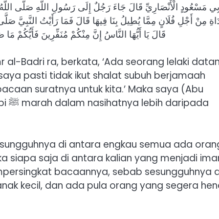
ِي مَسْعُودٍ الْأَنْصَارِيِّ قَالَ جَاءَ رَجُلٌ إِلَى رَسُولِ اللَّهِ صَلَّى اللَّهُ عَلَي
َاةِ مِنْ أَجْلِ فُلَانٍ مِمَّا يُطِيلُ بِنَا فِيهَا قَالَ فَمَا رَأَيْتُ النَّبِيَّ صَلَّى 
قَالَ يَا أَيُّهَا النَّاسُ إِنَّ مِنْكُمْ مُنَفِّرِينَ فَأَيُّكُمْ مَ
r al-Badri ra, berkata, ‘Ada seorang lelaki data
bacaan suratnya untuk kita.’ Maka saya (Abu
pada
a siapa saja di antara kalian yang menjadi im
empersingkat bacaannya, sebab sesungguhnya d
anak kecil, dan ada pula orang yang segera he