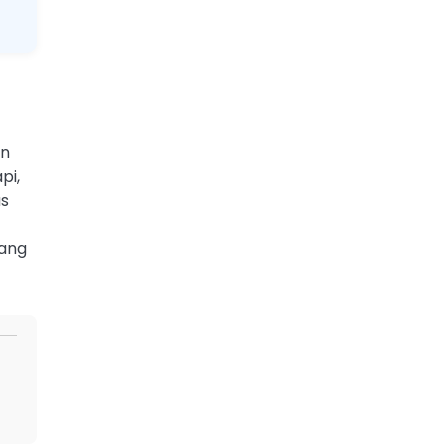
un
pi,
as
yang