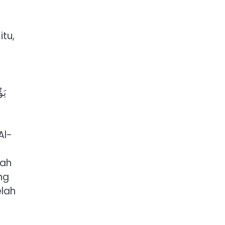
h
itu,
يَ،
Al-
rah
ng
elah