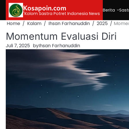
Skip
Kosapoin.com
to
Berita
Sast
"Kolom Sastra Potret Indonesia News
content
Home
Kalam
Ihsan Farhanuddin
2025
Moment
Momentum Evaluasi Diri
Juli 7, 2025
by
Ihsan Farhanuddin