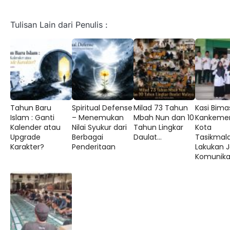
Tulisan Lain dari Penulis :
Tahun Baru
Spiritual Defense
Milad 73 Tahun
Kasi Bima
Islam : Ganti
– Menemukan
Mbah Nun dan 10
Kankeme
Kalender atau
Nilai Syukur dari
Tahun Lingkar
Kota
Upgrade
Berbagai
Daulat...
Tasikmal
Karakter?
Penderitaan
Lakukan J
Komunikas