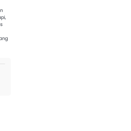
un
pi,
as
yang