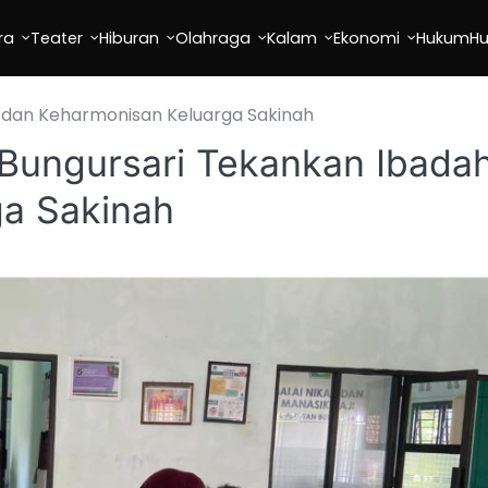
ra
Teater
Hiburan
Olahraga
Kalam
Ekonomi
Hukum
H
 dan Keharmonisan Keluarga Sakinah
Bungursari Tekankan Ibada
a Sakinah