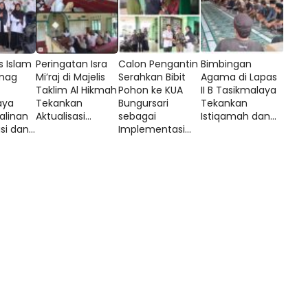
s Islam
Peringatan Isra
Calon Pengantin
Bimbingan
nag
Mi’raj di Majelis
Serahkan Bibit
Agama di Lapas
Taklim Al Hikmah
Pohon ke KUA
II B Tasikmalaya
aya
Tekankan
Bungursari
Tekankan
alinan
Aktualisasi...
sebagai
Istiqamah dan...
i dan...
Implementasi...