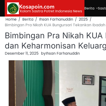
Skip
Kosapoin.com
to
Berita
Sast
"Kolom Sastra Potret Indonesia News
content
Home
Berita
Ihsan Farhanuddin
2025
Bimbingan Pra Nikah KUA Bungursari Tekankan Ibadah
Bimbingan Pra Nikah KUA 
dan Keharmonisan Keluarg
Desember 11, 2025
by
Ihsan Farhanuddin