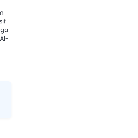
am
if
uga
Al-