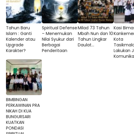
Tahun Baru
Spiritual Defense
Milad 73 Tahun
Kasi Bima
Islam : Ganti
– Menemukan
Mbah Nun dan 10
Kankeme
Kalender atau
Nilai Syukur dari
Tahun Lingkar
Kota
Upgrade
Berbagai
Daulat...
Tasikmal
Karakter?
Penderitaan
Lakukan J
Komunikas
BIMBINGAN
PERKAWINAN PRA
NIKAH DI KUA
BUNGURSARI
KUATKAN
PONDASI
SPIRITUAL...