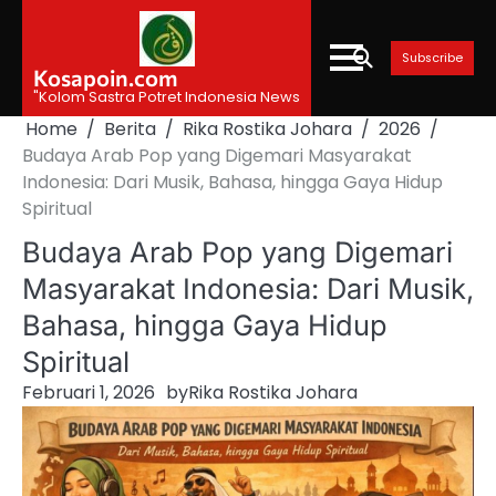
Skip
to
Subscribe
content
Kosapoin.com
"Kolom Sastra Potret Indonesia News
Home
Berita
Rika Rostika Johara
2026
Budaya Arab Pop yang Digemari Masyarakat
Indonesia: Dari Musik, Bahasa, hingga Gaya Hidup
Spiritual
Budaya Arab Pop yang Digemari
Masyarakat Indonesia: Dari Musik,
Bahasa, hingga Gaya Hidup
Spiritual
Februari 1, 2026
by
Rika Rostika Johara