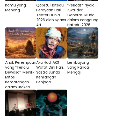
Kamu yang
Qobiltu Hatedu:
“Periods”: Nyala
Menang
Perayaan Hari
Awal dari
Teater Dunia
Generasi Muda
2026 oleh Ngaos
dalam Panggung
Art...
Hatedu 2026
Anak Perempuan
Aka Hadi AKS
Lembayung
yang “Terlalu
Wafat Dini Hari,
yang Pandai
Dewasa”: Menilik
Sastra Sunda
Mengaji
Mitos
Kehilangan
Kematangan
Penjaga...
dalam Broken...