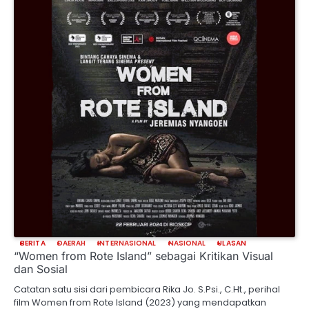
BERITA
DAERAH
INTERNASIONAL
NASIONAL
ULASAN
“Women from Rote Island” sebagai Kritikan Visual
dan Sosial
Catatan satu sisi dari pembicara Rika Jo. S.Psi., C.Ht., perihal
film Women from Rote Island (2023) yang mendapatkan