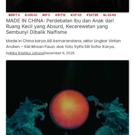
BERITA
DAERAH
INFO
KRITIK
KUPAS
TEATER
ULASAN
MADE IN CHINA: Perdebatan Ibu dan Anak dari
Ruang Kecil yang Absurd, Kecerewetan yang
Sembunyi Dibalik Naifisme
Made in China karya AB Asmarandana, aktor Lingkar Vintan
Andien – Kiki Ikhsan Fauzi. dok. foto Syifa Siti Sofia. Karya…
by
Rika Rostika Johara
Desember 9, 2025