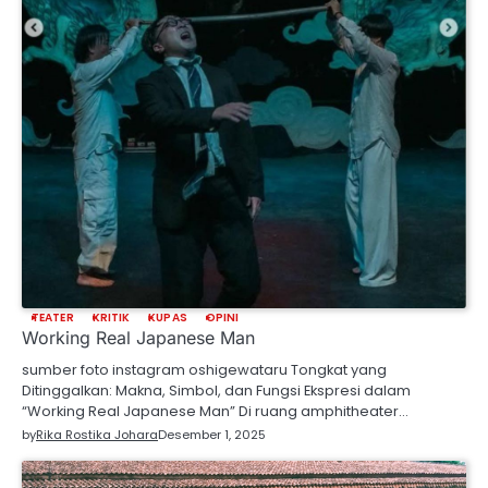
TEATER
KRITIK
KUPAS
OPINI
Working Real Japanese Man
sumber foto instagram oshigewataru Tongkat yang
Ditinggalkan: Makna, Simbol, dan Fungsi Ekspresi dalam
“Working Real Japanese Man” Di ruang amphitheater…
by
Rika Rostika Johara
Desember 1, 2025