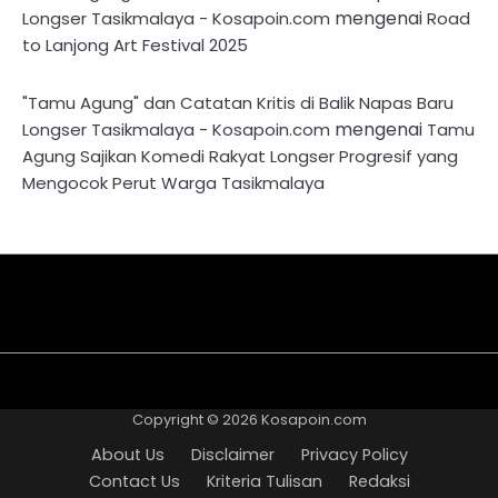
mengenai
Longser Tasikmalaya - Kosapoin.com
Road
to Lanjong Art Festival 2025
"Tamu Agung" dan Catatan Kritis di Balik Napas Baru
mengenai
Longser Tasikmalaya - Kosapoin.com
Tamu
Agung Sajikan Komedi Rakyat Longser Progresif yang
Mengocok Perut Warga Tasikmalaya
About
Disclaimer
Privacy
Contact
Kriteria
Redaksi
Pedoman
Us
Policy
Us
Tulisan
Media
Copyright © 2026
Kosapoin.com
Cyber
About Us
Disclaimer
Privacy Policy
Contact Us
Kriteria Tulisan
Redaksi