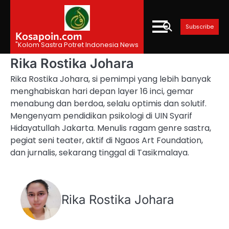
Skip
to
Subscribe
content
Kosapoin.com
"Kolom Sastra Potret Indonesia News
Rika Rostika Johara
Rika Rostika Johara, si pemimpi yang lebih banyak
menghabiskan hari depan layer 16 inci, gemar
menabung dan berdoa, selalu optimis dan solutif.
Mengenyam pendidikan psikologi di UIN Syarif
Hidayatullah Jakarta. Menulis ragam genre sastra,
pegiat seni teater, aktif di Ngaos Art Foundation,
dan jurnalis, sekarang tinggal di Tasikmalaya.
Rika Rostika Johara