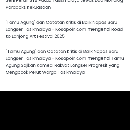
Seni Peran STB Pukau Tasikmalaya Lewat Dua Monolog
Paradoks Kekuasaan
'Tamu Agung' dan Catatan Kritis di Balik Napas Baru
mengenai
Longser Tasikmalaya - Kosapoin.com
Road
to Lanjong Art Festival 2025
"Tamu Agung" dan Catatan Kritis di Balik Napas Baru
mengenai
Longser Tasikmalaya - Kosapoin.com
Tamu
Agung Sajikan Komedi Rakyat Longser Progresif yang
Mengocok Perut Warga Tasikmalaya
About
Disclaimer
Privacy
Contact
Kriteria
Redaksi
Pedoman