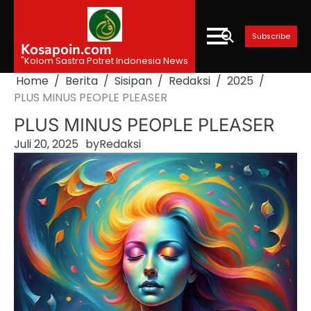
Skip
to
Subscribe
content
Kosapoin.com
"Kolom Sastra Potret Indonesia News
Home
Berita
Sisipan
Redaksi
2025
PLUS MINUS PEOPLE PLEASER
PLUS MINUS PEOPLE PLEASER
Juli 20, 2025
by
Redaksi