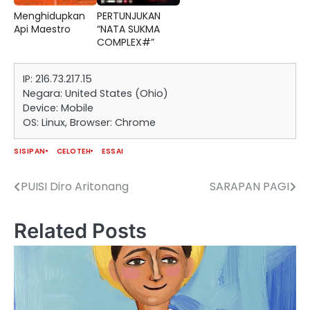
Menghidupkan
PERTUNJUKAN
Api Maestro
“NATA SUKMA
COMPLEX#”
IP: 216.73.217.15
Negara: United States (Ohio)
Device: Mobile
OS: Linux, Browser: Chrome
SISIPAN
CELOTEH
ESSAI
PUISI Diro Aritonang
SARAPAN PAGI
Navigasi
pos
Related Posts