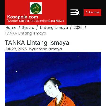
Skip
to
Subscribe
content
Kosapoin.com
"Kolom Sastra Potret Indonesia News
Home
Sastra
Lintang Ismaya
2025
TANKA Lintang Ismaya
TANKA Lintang Ismaya
Juli 28, 2025
by
Lintang Ismaya