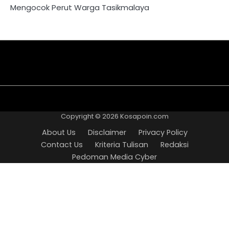
Mengocok Perut Warga Tasikmalaya
About
Disclaimer
Privacy
Contact
Kriteria
Redaksi
Pedoman
Us
Policy
Us
Tulisan
Media
Copyright © 2026
Kosapoin.com
Cyber
About Us
Disclaimer
Privacy Policy
Contact Us
Kriteria Tulisan
Redaksi
Pedoman Media Cyber