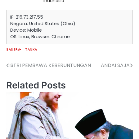
Indonesia
IP: 216.73.217.55
Negara: United States (Ohio)
Device: Mobile
OS: Linux, Browser: Chrome
SASTRA
TANKA
ISTRI PEMBAWA KEBERUNTUNGAN
ANDAI SAJA
Navigasi
pos
Related Posts