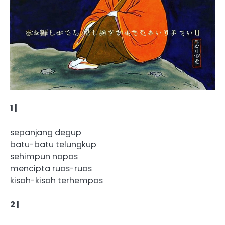
1 |
sepanjang degup
batu-batu telungkup
sehimpun napas
mencipta ruas-ruas
kisah-kisah terhempas
2 |