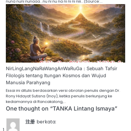
nuna nuni nunaaa…nu ni nu na ni ni ni niii…(Source:…
NirLingLangNaRaWangAnWaRuGa : Sebuah Tafsir
Filologis tentang Itungan Kosmos dan Wujud
Manusia Parahyang
Essai ini ditulis berdasarkan versi obrolan penulis dengan Dr.
Rony Hidayat Sutisna (Inoy), ketika penulis berkunjung ke
kediamannya di Rancakalong,…
One thought on “
TANKA Lintang Ismaya
”
注册
berkata: