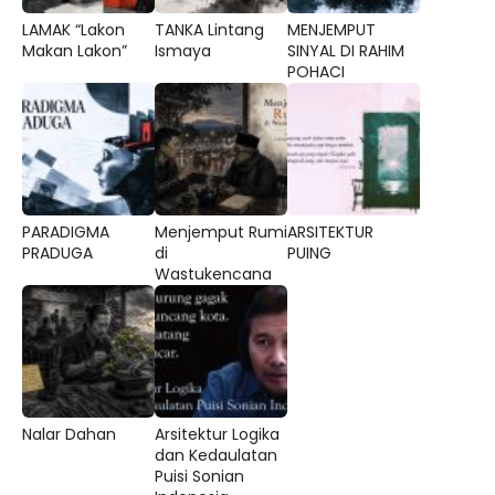
LAMAK “Lakon
TANKA Lintang
MENJEMPUT
Makan Lakon”
Ismaya
SINYAL DI RAHIM
POHACI
PARADIGMA
Menjemput Rumi
ARSITEKTUR
PRADUGA
di
PUING
Wastukencana
Nalar Dahan
Arsitektur Logika
dan Kedaulatan
Puisi Sonian