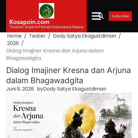
Skip
to
Subscribe
content
Kosapoin.com
"Kolom Sastra Potret Indonesia News
Home
Teater
Dody Satya Ekagustdiman
2026
Dialog Imajiner Kresna dan Arjuna dalam
Bhagawadgita
Dialog Imajiner Kresna dan Arjuna
dalam Bhagawadgita
Juni 8, 2026
by
Dody Satya Ekagustdiman