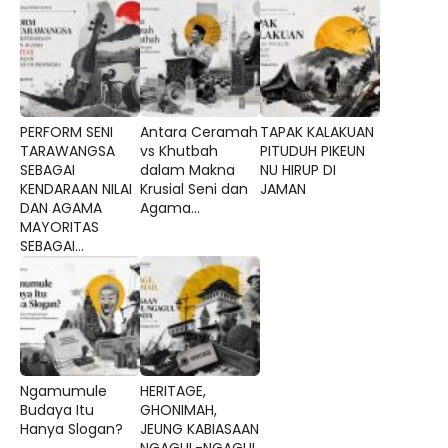
PERFORM SENI
Antara Ceramah
TAPAK KALAKUAN
TARAWANGSA
vs Khutbah
PITUDUH PIKEUN
SEBAGAI
dalam Makna
NU HIRUP DI
KENDARAAN NILAI
Krusial Seni dan
JAMAN
DAN AGAMA
Agama...
MAYORITAS
SEBAGAI...
Ngamumule
HERITAGE,
Budaya Itu
GHONIMAH,
Hanya Slogan?
JEUNG KABIASAAN
NGAGUL-NGAGUL