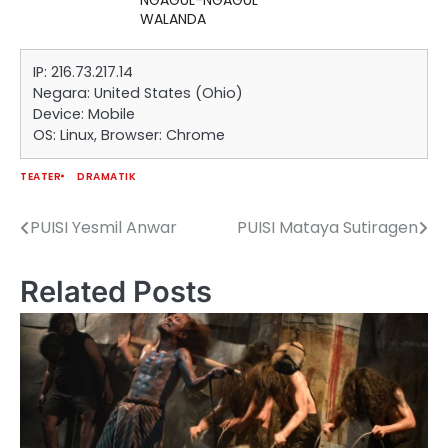
WALANDA
IP: 216.73.217.14
Negara: United States (Ohio)
Device: Mobile
OS: Linux, Browser: Chrome
TEATER
DRAMATIK
PUISI Yesmil Anwar
PUISI Mataya Sutiragen
Navigasi
pos
Related Posts