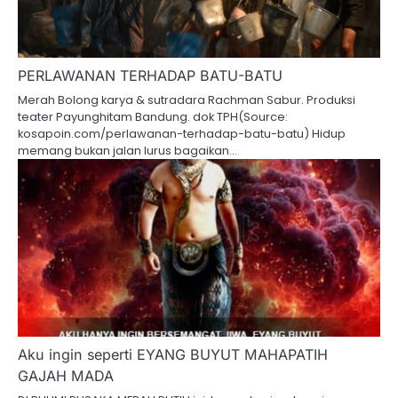
PERLAWANAN TERHADAP BATU-BATU
Merah Bolong karya & sutradara Rachman Sabur. Produksi
teater Payunghitam Bandung. dok TPH(Source:
kosapoin.com/perlawanan-terhadap-batu-batu) Hidup
memang bukan jalan lurus bagaikan…
Aku ingin seperti EYANG BUYUT MAHAPATIH
GAJAH MADA