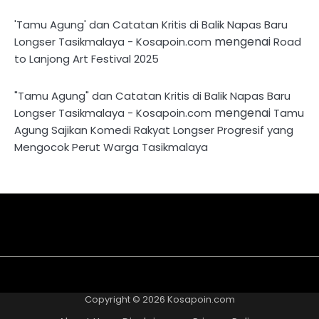
'Tamu Agung' dan Catatan Kritis di Balik Napas Baru
mengenai
Longser Tasikmalaya - Kosapoin.com
Road
to Lanjong Art Festival 2025
"Tamu Agung" dan Catatan Kritis di Balik Napas Baru
mengenai
Longser Tasikmalaya - Kosapoin.com
Tamu
Agung Sajikan Komedi Rakyat Longser Progresif yang
Mengocok Perut Warga Tasikmalaya
About
Disclaimer
Privacy
Contact
Kriteria
Redaksi
Pedoman
Us
Policy
Us
Tulisan
Media
Copyright © 2026
Kosapoin.com
Cyber