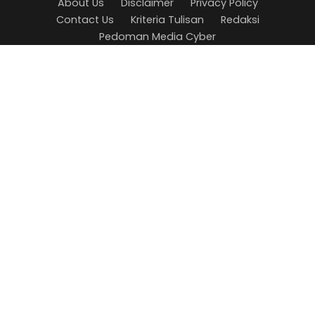
About Us
Disclaimer
Privacy Policy
Contact Us
Kriteria Tulisan
Redaksi
Pedoman Media Cyber