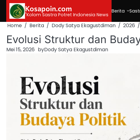
Skip
Kosapoin.com
to
Berita
Sast
"Kolom Sastra Potret Indonesia News
content
Home
Berita
Dody Satya Ekagustdiman
2026
Evolusi Struktur dan Buday
Mei 15, 2026
by
Dody Satya Ekagustdiman