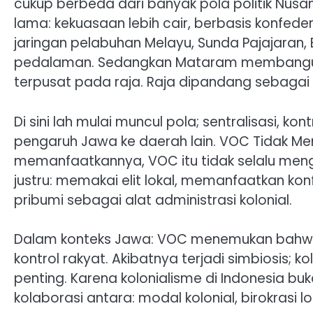
cukup berbeda dari banyak pola politik Nus
lama: kekuasaan lebih cair, berbasis konfedera
jaringan pelabuhan Melayu, Sunda Pajajaran,
pedalaman. Sedangkan Mataram membangun mod
terpusat pada raja. Raja dipandang sebagai p
Di sini lah mulai muncul pola; sentralisasi, k
pengaruh Jawa ke daerah lain. VOC Tidak Men
memanfaatkannya, VOC itu tidak selalu meng
justru: memakai elit lokal, memanfaatkan kon
pribumi sebagai alat administrasi kolonial.
Dalam konteks Jawa: VOC menemukan bahwa s
kontrol rakyat. Akibatnya terjadi simbiosis; k
penting. Karena kolonialisme di Indonesia buk
kolaborasi antara: modal kolonial, birokrasi l