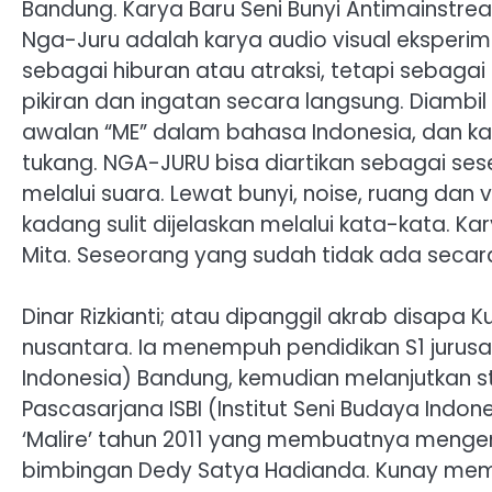
Bandung. Karya Baru Seni Bunyi Antimainstrea
Nga-Juru adalah karya audio visual eksper
sebagai hiburan atau atraksi, tetapi sebaga
pikiran dan ingatan secara langsung. Diamb
awalan “ME” dalam bahasa Indonesia, dan kat
tukang. NGA-JURU bisa diartikan sebagai se
melalui suara. Lewat bunyi, noise, ruang dan
kadang sulit dijelaskan melalui kata-kata. Ka
Mita. Seseorang yang sudah tidak ada secara 
Dinar Rizkianti; atau dipanggil akrab disapa 
nusantara. Ia menempuh pendidikan S1 jurusan
Indonesia) Bandung, kemudian melanjutkan stu
Pascasarjana ISBI (Institut Seni Budaya Ind
‘Malire’ tahun 2011 yang membuatnya mengen
bimbingan Dedy Satya Hadianda. Kunay mem