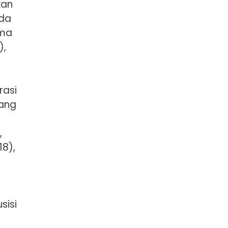
kan
ada
tma
),
rasi
yang
,
18),
sisi