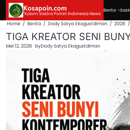
Skip
Kosapoin.com
to
Berita
Sast
"Kolom Sastra Potret Indonesia News
content
Home
Berita
Dody Satya Ekagustdiman
2026
TIGA KREATOR SENI BUN
Mei 12, 2026
by
Dody Satya Ekagustdiman