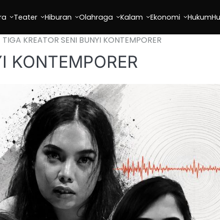
ra
Teater
Hiburan
Olahraga
Kalam
Ekonomi
Hukum
H
TIGA KREATOR SENI BUNYI KONTEMPORER
YI KONTEMPORER