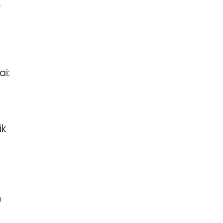
.
ai:
ik
m