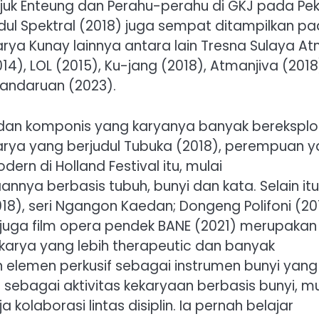
tajuk Enteung dan Perahu-perahu di GKJ pada Pe
udul Spektral (2018) juga sempat ditampilkan p
arya Kunay lainnya antara lain Tresna Sulaya A
14), LOL (2015), Ku-jang (2018), Atmanjiva (2018
Handaruan (2023).
dan komponis yang karyanya banyak bereksplo
 karya yang berjudul Tubuka (2018), perempuan 
rn di Holland Festival itu, mulai
ya berbasis tubuh, bunyi dan kata. Selain itu
8), seri Ngangon Kaedan; Dongeng Polifoni (20
, juga film opera pendek BANE (2021) merupakan
arya yang lebih therapeutic dan banyak
 elemen perkusif sebagai instrumen bunyi yang
 sebagai aktivitas kekaryaan berbasis bunyi, mu
 kolaborasi lintas disiplin. Ia pernah belajar