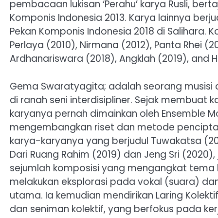
pembacaan lukisan ‘Perahu’ karya Rusli, ber
Komponis Indonesia 2013. Karya lainnya berj
Pekan Komponis Indonesia 2018 di Salihara. K
Perlaya (2010), Nirmana (2012), Panta Rhei (20
Ardhanariswara (2018), Angklah (2019), and 
Gema Swaratyagita; adalah seorang musisi 
di ranah seni interdisipliner. Sejak membuat
karyanya pernah dimainkan oleh Ensemble Mode
mengembangkan riset dan metode penciptaann
karya-karyanya yang berjudul Tuwakatsa (201
Dari Ruang Rahim (2019) dan Jeng Sri (2020)
sejumlah komposisi yang mengangkat tema k
melakukan eksplorasi pada vokal (suara) dan
utama. Ia kemudian mendirikan Laring Kolektif
dan seniman kolektif, yang berfokus pada kerja