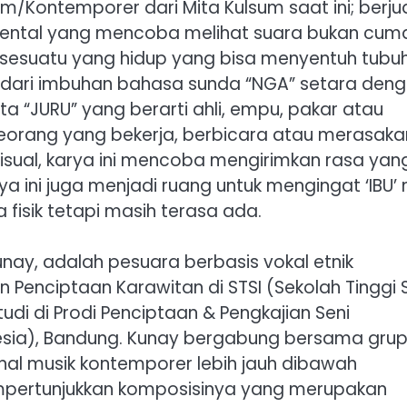
m/Kontemporer dari Mita Kulsum saat ini; berjud
imental yang mencoba melihat suara bukan cum
i sesuatu yang hidup yang bisa menyentuh tubuh
il dari imbuhan bahasa sunda “NGA” setara den
a “JURU” yang berarti ahli, empu, pakar atau
seorang yang bekerja, berbicara atau merasaka
 visual, karya ini mencoba mengirimkan rasa yan
rya ini juga menjadi ruang untuk mengingat ‘IBU’
fisik tetapi masih terasa ada.
Kunay, adalah pesuara berbasis vokal etnik
 Penciptaan Karawitan di STSI (Sekolah Tinggi 
di di Prodi Penciptaan & Pengkajian Seni
onesia), Bandung. Kunay bergabung bersama gru
al musik kontemporer lebih jauh dibawah
pertunjukkan komposisinya yang merupakan