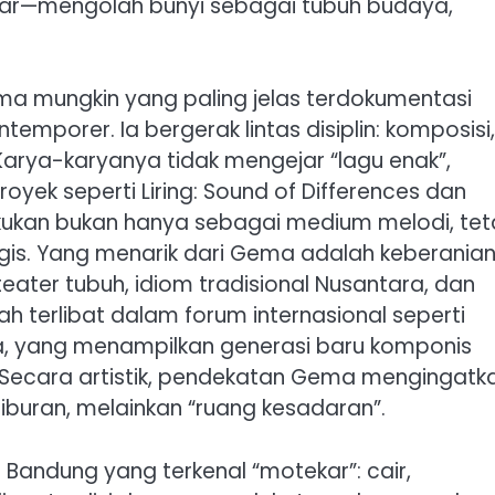
ngar—mengolah bunyi sebagai tubuh budaya,
a mungkin yang paling jelas terdokumentasi
temporer. Ia bergerak lintas disiplin: komposisi,
 Karya-karyanya tidak mengejar “lagu enak”,
ek seperti Liring: Sound of Differences dan
rlakukan bukan hanya sebagai medium melodi, tet
ogis. Yang menarik dari Gema adalah keberania
ater tubuh, idiom tradisional Nusantara, dan
rnah terlibat dalam forum internasional seperti
ra, yang menampilkan generasi baru komponis
. Secara artistik, pendekatan Gema mengingatk
buran, melainkan “ruang kesadaran”.
 Bandung yang terkenal “motekar”: cair,