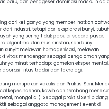
itas baru, dan penggeser dominasi maskulin da
nting dari ketiganya yang memperlihatkan bahw
ari industri, tetapi dari eksplorasi bunyi, tubuh
layah yang sering tidak populer secara pasar,
ra algoritma dan musik instan, seni bunyi
n sunyi”: melawan homogenisasi, melawan
n aktivitas mendengar sebagai pengalaman yan
buhnya minat terhadap: gamelan eksperimental,
aborasi lintas tradisi dan teknologi.
ung merupakan vokalis dan Praktisi Seni. Menek
k vocal kepesindenan, kawih dan tembang menekun
etal, mongol dll). Sebagai praktisi Seni bidang
 aktif sebagai anggota management event di