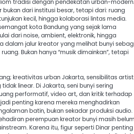
idiom tradisi dengan pendekatan urban-modern
bukan dari institusi besar, tetapi dari: ruang
tunjukan kecil, hingga kolaborasi lintas media.
an semangat kota Bandung yang sejak lama
 dari noise, ambient, elektronik, hingga
 dalam jalur kreator yang melihat bunyi sebag
ruang. Bukan hanya “musik dimainkan”, tetapi
g; kreativitas urban Jakarta, sensibilitas artist
dak linear. Di Jakarta, seni bunyi sering
ang performatif, video art, dan kritik terhadap
enjadi penting karena mereka menghadirkan
pengalaman batin, bukan sekadar produksi audio.
kehadiran perempuan kreator bunyi masih belu
nstream. Karena itu, figur seperti Dinar penting