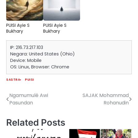
PUISI Ayie S
PUISI Ayie S
Bukhary
Bukhary
IP: 216.73.217.103
Negara: United States (Ohio)
Device: Mobile
OS: Linux, Browser: Chrome
SASTRA
PUISI
Ngamumulé Awi
SAJAK Mohammad
Navigasi
Pasundan
Rohanudin
pos
Related Posts