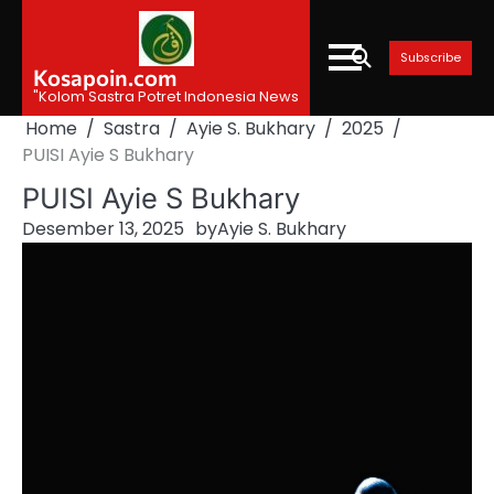
Skip
to
Subscribe
content
Kosapoin.com
"Kolom Sastra Potret Indonesia News
Home
Sastra
Ayie S. Bukhary
2025
PUISI Ayie S Bukhary
PUISI Ayie S Bukhary
Desember 13, 2025
by
Ayie S. Bukhary