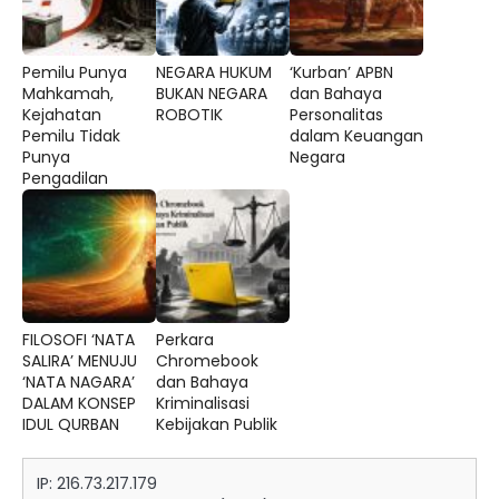
Pemilu Punya
NEGARA HUKUM
‘Kurban’ APBN
Mahkamah,
BUKAN NEGARA
dan Bahaya
Kejahatan
ROBOTIK
Personalitas
Pemilu Tidak
dalam Keuangan
Punya
Negara
Pengadilan
FILOSOFI ‘NATA
Perkara
SALIRA’ MENUJU
Chromebook
‘NATA NAGARA’
dan Bahaya
DALAM KONSEP
Kriminalisasi
IDUL QURBAN
Kebijakan Publik
IP: 216.73.217.179