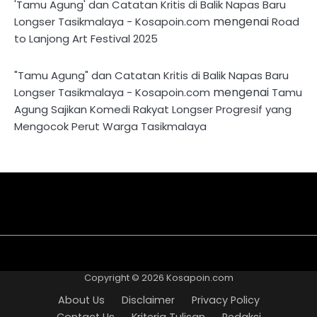
'Tamu Agung' dan Catatan Kritis di Balik Napas Baru
mengenai
Longser Tasikmalaya - Kosapoin.com
Road
to Lanjong Art Festival 2025
"Tamu Agung" dan Catatan Kritis di Balik Napas Baru
mengenai
Longser Tasikmalaya - Kosapoin.com
Tamu
Agung Sajikan Komedi Rakyat Longser Progresif yang
Mengocok Perut Warga Tasikmalaya
About
Disclaimer
Privacy
Contact
Kriteria
Redaksi
Pedoman
Us
Policy
Us
Tulisan
Media
Copyright © 2026
Kosapoin.com
Cyber
About Us
Disclaimer
Privacy Policy
Contact Us
Kriteria Tulisan
Redaksi