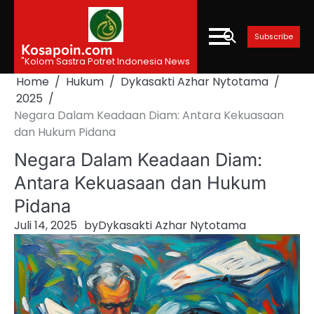
Skip
to
Subscribe
content
Kosapoin.com
"Kolom Sastra Potret Indonesia News
Home
Hukum
Dykasakti Azhar Nytotama
2025
Negara Dalam Keadaan Diam: Antara Kekuasaan
dan Hukum Pidana
Negara Dalam Keadaan Diam:
Antara Kekuasaan dan Hukum
Pidana
Juli 14, 2025
by
Dykasakti Azhar Nytotama