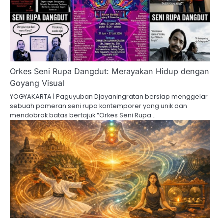
Orkes Seni Rupa Dangdut: Merayakan Hidup dengan
Goyang Visual
YOGYAKARTA | Paguyuban Djayaningratan bersiap menggelar
sebuah pameran seni rupa kontemporer yang unik dan
mendobrak batas bertajuk “Orkes Seni Rupa…