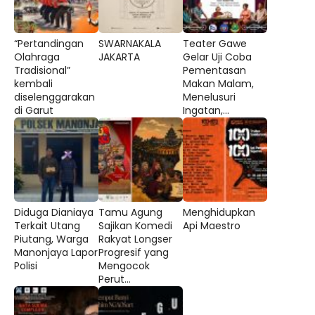
“Pertandingan
SWARNAKALA
Teater Gawe
Olahraga
JAKARTA
Gelar Uji Coba
Tradisional”
Pementasan
kembali
Makan Malam,
diselenggarakan
Menelusuri
di Garut
Ingatan,...
Diduga Dianiaya
Tamu Agung
Menghidupkan
Terkait Utang
Sajikan Komedi
Api Maestro
Piutang, Warga
Rakyat Longser
Manonjaya Lapor
Progresif yang
Polisi
Mengocok
Perut...