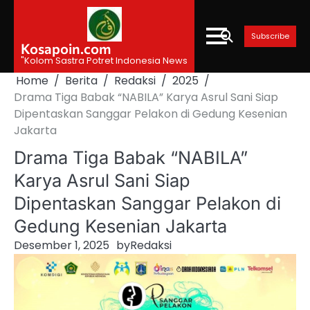
Skip
to
Subscribe
content
Kosapoin.com
"Kolom Sastra Potret Indonesia News
Home
Berita
Redaksi
2025
Drama Tiga Babak “NABILA” Karya Asrul Sani Siap
Dipentaskan Sanggar Pelakon di Gedung Kesenian
Jakarta
Drama Tiga Babak “NABILA”
Karya Asrul Sani Siap
Dipentaskan Sanggar Pelakon di
Gedung Kesenian Jakarta
Desember 1, 2025
by
Redaksi