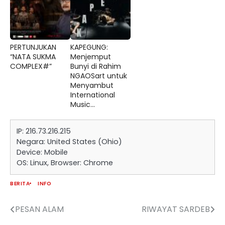
PERTUNJUKAN
KAPEGUNG:
“NATA SUKMA
Menjemput
COMPLEX#”
Bunyi di Rahim
NGAOSart untuk
Menyambut
International
Music...
IP: 216.73.216.215
Negara: United States (Ohio)
Device: Mobile
OS: Linux, Browser: Chrome
BERITA
INFO
PESAN ALAM
RIWAYAT SARDEB
Navigasi
pos