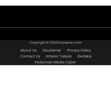
About
Disclaimer
Privacy
Contact
Kriteria
Redaksi
Pedoman
Us
Policy
Us
Tulisan
Media
Copyright © 2026
Kosapoin.com
Cyber
About Us
Disclaimer
Privacy Policy
Contact Us
Kriteria Tulisan
Redaksi
Pedoman Media Cyber