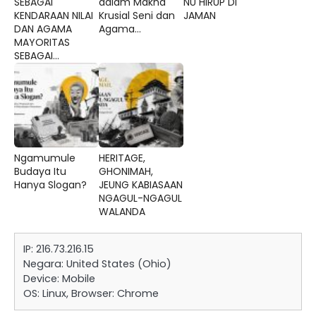
SEBAGAI
dalam Makna
NU HIRUP DI
KENDARAAN NILAI
Krusial Seni dan
JAMAN
DAN AGAMA
Agama...
MAYORITAS
SEBAGAI...
Ngamumule
HERITAGE,
Budaya Itu
GHONIMAH,
Hanya Slogan?
JEUNG KABIASAAN
NGAGUL-NGAGUL
WALANDA
IP: 216.73.216.15
Negara: United States (Ohio)
Device: Mobile
OS: Linux, Browser: Chrome