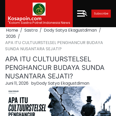
Skip
to
Subscribe
content
Kosapoin.com
"Kolom Sastra Potret Indonesia News
Home
Sastra
Dody Satya Ekagustdiman
2026
APA ITU CULTUURSTELSEL PENGHANCUR BUDAYA
SUNDA NUSANTARA SEJATI?
APA ITU CULTUURSTELSEL
PENGHANCUR BUDAYA SUNDA
NUSANTARA SEJATI?
Juni 11, 2026
by
Dody Satya Ekagustdiman