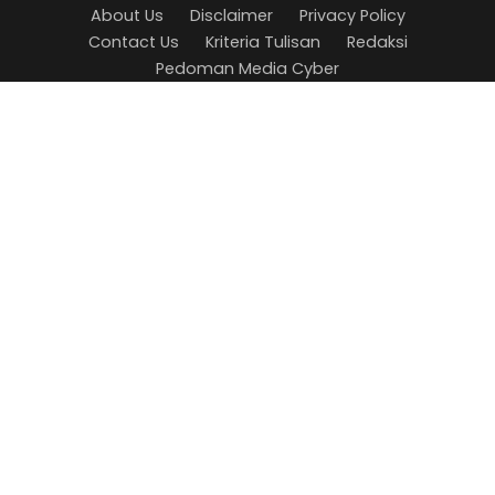
About Us
Disclaimer
Privacy Policy
Contact Us
Kriteria Tulisan
Redaksi
Pedoman Media Cyber