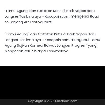
'Tamu Agung' dan Catatan Kritis di Balik Napas Baru
mengenai
Longser Tasikmalaya - Kosapoin.com
Road
to Lanjong Art Festival 2025
"Tamu Agung" dan Catatan Kritis di Balik Napas Baru
mengenai
Longser Tasikmalaya - Kosapoin.com
Tamu
Agung Sajikan Komedi Rakyat Longser Progresif yang
Mengocok Perut Warga Tasikmalaya
About
Disclaimer
Privacy
Contact
Kriteria
Redaksi
Pedoman
Us
Policy
Us
Tulisan
Media
Copyright © 2026
Kosapoin.com
Cyber