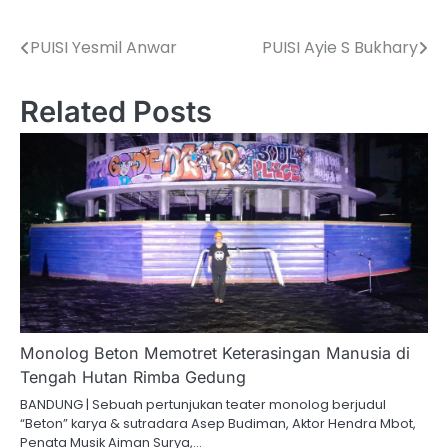
PUISI Yesmil Anwar
PUISI Ayie S Bukhary
Navigasi
pos
Related Posts
Monolog Beton Memotret Keterasingan Manusia di
Tengah Hutan Rimba Gedung
BANDUNG | Sebuah pertunjukan teater monolog berjudul
“Beton” karya & sutradara Asep Budiman, Aktor Hendra Mbot,
Penata Musik Aiman Surya,…