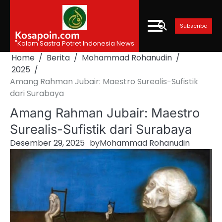
Skip
to
Subscribe
content
Kosapoin.com
"Kolom Sastra Potret Indonesia News
Home
Berita
Mohammad Rohanudin
2025
Amang Rahman Jubair: Maestro Surealis-Sufistik
dari Surabaya‎
Amang Rahman Jubair: Maestro
Surealis-Sufistik dari Surabaya‎
Desember 29, 2025
by
Mohammad Rohanudin