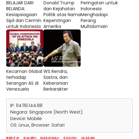
BELAJAR DARI
Donald Trump
‎Peringatan untuk
BELANDA:
dan Kejahatan
Indonesia:
Kesiapsiagaan
Politik atas Nama
Menghadapi
Sipil dan Cermin
Kepentingan
Perang
untuk Indonesia
Amerika
Multidomain
‎Kecaman Global
‎WS Rendra,
terhadap
Sastra, dan
Serangan AS di
Keberanian
Venezuela
Berkarakter
IP: 114.119.144.88
Negara: Singapore (North West)
Device: Mobile
OS: Linux, Browser: Safari
BERITA
GALERI
NASIONAL
SOSOK
ULASAN