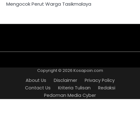
Mengocok Perut Warga Tasikmalaya
About
Disclaimer
Privacy
Contact
Kriteria
Redaksi
Pedoman
Us
Policy
Us
Tulisan
Media
Copyright © 2026
Kosapoin.com
Cyber
About Us
Disclaimer
Privacy Policy
Contact Us
Kriteria Tulisan
Redaksi
Pedoman Media Cyber