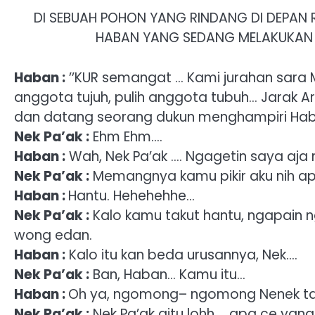
DI SEBUAH POHON YANG RINDANG DI DEPAN
HABAN YANG SEDANG MELAKUKAN 
Haban :
’’KUR semangat … Kami jurahan sara M
anggota tujuh, pulih anggota tubuh… Jarak Ari 
dan datang seorang dukun menghampiri Ha
Nek Pa’ak :
Ehm Ehm….
Haban :
Wah, Nek Pa’ak …. Ngagetin saya aja 
Nek Pa’ak :
Memangnya kamu pikir aku nih a
Haban :
Hantu. Hehehehhe…
Nek Pa’ak :
Kalo kamu takut hantu, ngapain 
wong edan.
Haban :
Kalo itu kan beda urusannya, Nek….
Nek Pa’ak :
Ban, Haban… Kamu itu…
Haban :
Oh ya, ngomong– ngomong Nenek tau 
Nek Pa’ak :
Nek Pa’ak gitu lohh…. apa ce yang