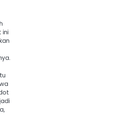
h
ini
hkan
nya.
tu
hwa
dot
jadi
a,