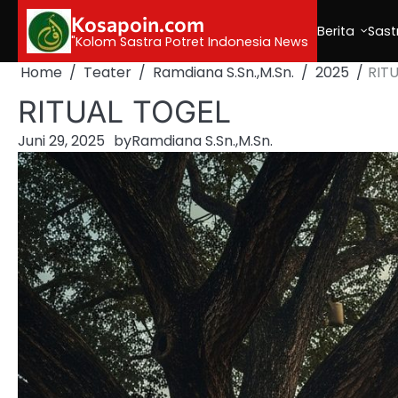
Skip
Kosapoin.com
to
Berita
Sast
"Kolom Sastra Potret Indonesia News
content
Home
Teater
Ramdiana S.Sn.,M.Sn.
2025
RIT
RITUAL TOGEL
Juni 29, 2025
by
Ramdiana S.Sn.,M.Sn.