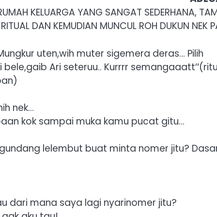
 RUMAH KELUARGA YANG SANGAT SEDERHANA, TA
RITUAL DAN KEMUDIAN MUNCUL ROH DUKUN NEK P
ungkur uten,wih muter sigemera deras… Pilih
bele,gaib Ari seteruu.. Kurrrr semangaaatt’’(rit
ban)
nih nek…
paan kok sampai muka kamu pucat gitu…
ngundang lelembut buat minta nomer jitu? Dasa
dari mana saya lagi nyarinomer jitu?
 gak aku tau!