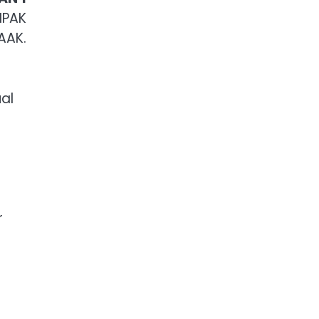
MPAK
AAK.
ual
r