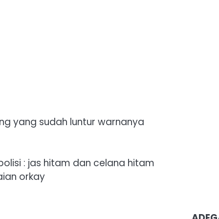
ung yang sudah luntur warnanya
lisi : jas hitam dan celana hitam
aian orkay
ADEG