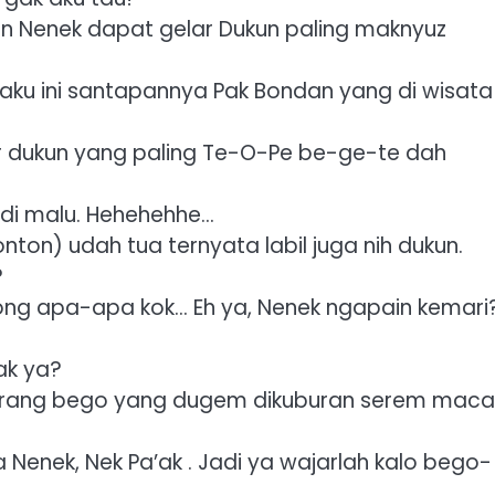
 Nenek dapat gelar Dukun paling maknyuz
u ini santapannya Pak Bondan yang di wisata
r dukun yang paling Te-O-Pe be-ge-te dah
jadi malu. Hehehehhe…
on) udah tua ternyata labil juga nih dukun.
?
ong apa-apa kok… Eh ya, Nenek ngapain kemari
ak ya?
orang bego yang dugem dikuburan serem mac
Nenek, Nek Pa’ak . Jadi ya wajarlah kalo bego-