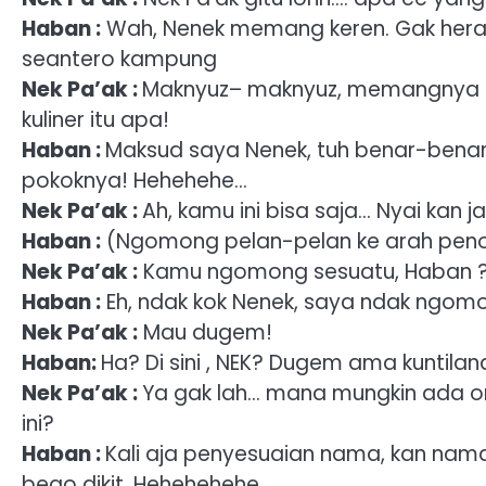
Haban :
Wah, Nenek memang keren. Gak heran
seantero kampung
Nek Pa’ak :
Maknyuz– maknyuz, memangnya ak
kuliner itu apa!
Haban :
Maksud saya Nenek, tuh benar-bena
pokoknya! Hehehehe…
Nek Pa’ak :
Ah, kamu ini bisa saja… Nyai kan 
Haban :
(Ngomong pelan-pelan ke arah penont
Nek Pa’ak :
Kamu ngomong sesuatu, Haban 
Haban :
Eh, ndak kok Nenek, saya ndak ngom
Nek Pa’ak :
Mau dugem!
Haban:
Ha? Di sini , NEK? Dugem ama kuntilan
Nek Pa’ak :
Ya gak lah… mana mungkin ada 
ini?
Haban :
Kali aja penyesuaian nama, kan nama 
bego dikit. Hehehehehe…