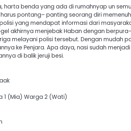
a, harta benda yang ada di rumahnyap un sem
a harus pontang– panting seorang diri memenuh
l polisi yang mendapat informasi dari masyarak
ogel akhirnya menjebak Haban dengan berpura
ga melayani polisi tersebut. Dengan mudah pol
nya ke Penjara. Apa daya, nasi sudah menjadi
ya di balik jeruji besi.
Paak
a 1 (Mia) Warga 2 (Wati)
n