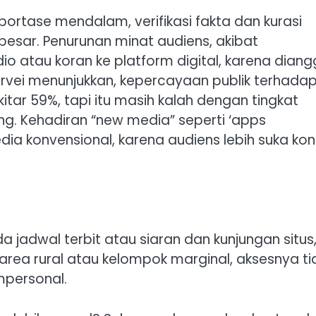
rtase mendalam, verifikasi fakta dan kurasi
 besar. Penurunan minat audiens, akibat
io atau koran ke platform digital, karena dian
survei menunjukkan, kepercayaan publik terhada
ar 59%, tapi itu masih kalah dengan tingkat
. Kehadiran “new media” seperti ‘apps
dia konvensional, karena audiens lebih suka ko
 jadwal terbit atau siaran dan kunjungan situs
i area rural atau kelompok marginal, aksesnya ti
mpersonal.