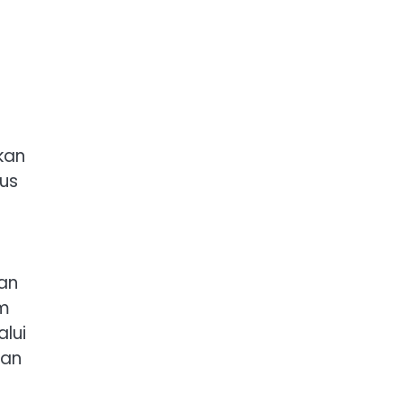
kan
tus
kan
am
alui
dan