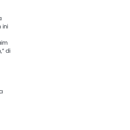
a
ini
aim
” di
ma