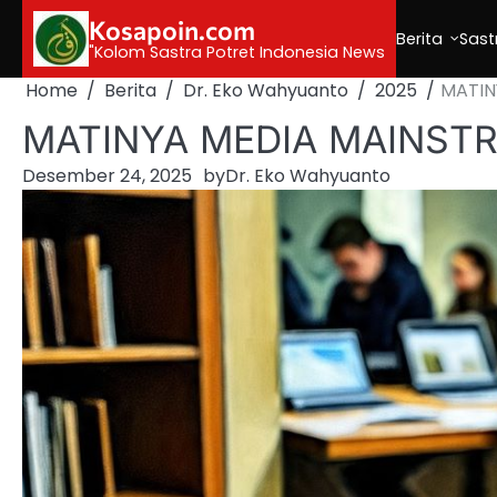
Skip
Kosapoin.com
to
Berita
Sast
"Kolom Sastra Potret Indonesia News
content
Home
Berita
Dr. Eko Wahyuanto
2025
MATIN
MATINYA MEDIA MAINST
Desember 24, 2025
by
Dr. Eko Wahyuanto