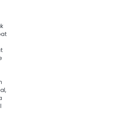
uk
pat
at
e
n
al,
a
l