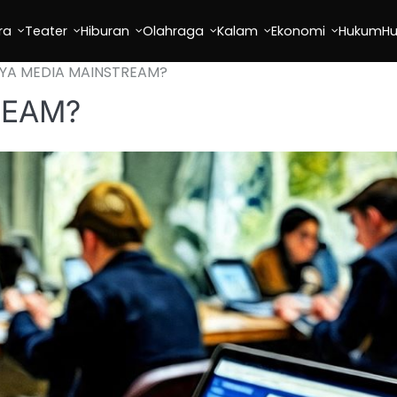
ra
Teater
Hiburan
Olahraga
Kalam
Ekonomi
Hukum
H
YA MEDIA MAINSTREAM?
REAM?