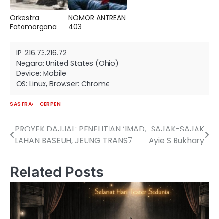
Orkestra
NOMOR ANTREAN
Fatamorgana
403
IP: 216.73.216.72
Negara: United States (Ohio)
Device: Mobile
OS: Linux, Browser: Chrome
SASTRA
CERPEN
PROYEK DAJJAL: PENELITIAN ‘IMAD,
SAJAK-SAJAK
Navigasi
LAHAN BASEUH, JEUNG TRANS7
Ayie S Bukhary
pos
Related Posts