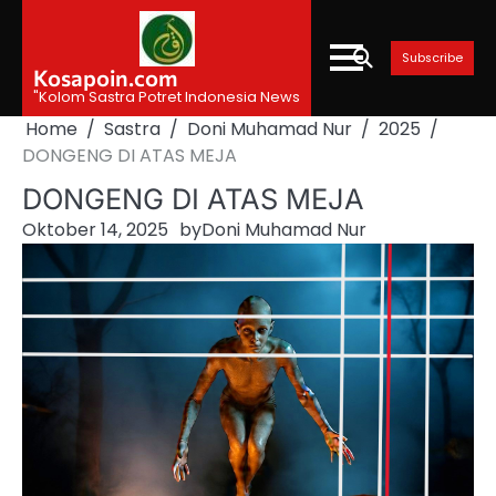
Skip
to
Subscribe
content
Kosapoin.com
"Kolom Sastra Potret Indonesia News
Home
Sastra
Doni Muhamad Nur
2025
DONGENG DI ATAS MEJA
DONGENG DI ATAS MEJA
Oktober 14, 2025
by
Doni Muhamad Nur