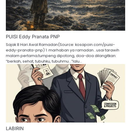
PUISI Eddy Pranata PNP
Sajak 8 Hari Awal Ramadan(Source: kosapoin.com/puisi-
eddy-pranata-pnp) 1. marhaban ya ramadan…usai tarawih
malam pertama;tumpeng dipotong, doa-doa dilangitkan:
“berkah, sehat, tubuhku, tubuhmu…”lalu…
LABIRIN