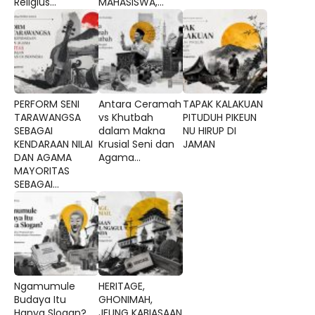
Religius...
MAHASISWA,...
PERFORM SENI
Antara Ceramah
TAPAK KALAKUAN
TARAWANGSA
vs Khutbah
PITUDUH PIKEUN
SEBAGAI
dalam Makna
NU HIRUP DI
KENDARAAN NILAI
Krusial Seni dan
JAMAN
DAN AGAMA
Agama...
MAYORITAS
SEBAGAI...
Ngamumule
HERITAGE,
Budaya Itu
GHONIMAH,
Hanya Slogan?
JEUNG KABIASAAN