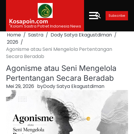
Skip
to
Subscribe
content
Kosapoin.com
"Kolom Sastra Potret Indonesia News
Home
Sastra
Dody Satya Ekagustdiman
2026
Agonisme atau Seni Mengelola Pertentangan
Secara Beradab
Agonisme atau Seni Mengelola
Pertentangan Secara Beradab
Mei 29, 2026
by
Dody Satya Ekagustdiman