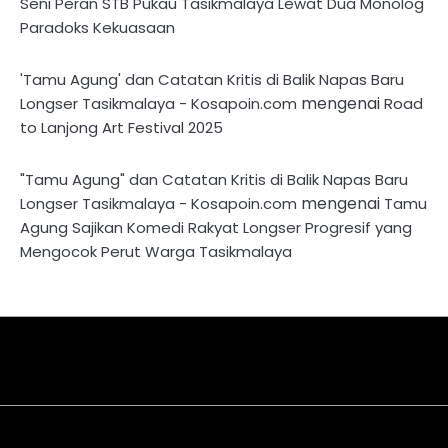
Seni Peran STB Pukau Tasikmalaya Lewat Dua Monolog
Paradoks Kekuasaan
'Tamu Agung' dan Catatan Kritis di Balik Napas Baru
mengenai
Longser Tasikmalaya - Kosapoin.com
Road
to Lanjong Art Festival 2025
"Tamu Agung" dan Catatan Kritis di Balik Napas Baru
mengenai
Longser Tasikmalaya - Kosapoin.com
Tamu
Agung Sajikan Komedi Rakyat Longser Progresif yang
Mengocok Perut Warga Tasikmalaya
About
Disclaimer
Privacy
Contact
Kriteria
Redaksi
Pedoman