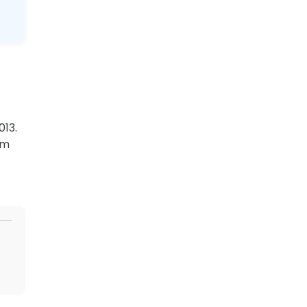
013.
am