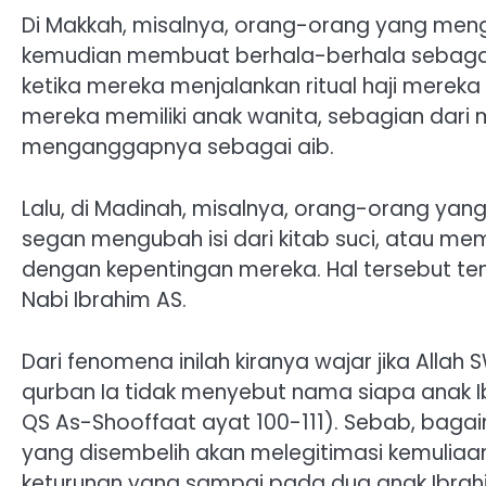
Di Makkah, misalnya, orang-orang yang mengak
kemudian membuat berhala-berhala sebagai
ketika mereka menjalankan ritual haji mereka
mereka memiliki anak wanita, sebagian dar
menganggapnya sebagai aib.
Lalu, di Madinah, misalnya, orang-orang yang
segan mengubah isi dari kitab suci, atau me
dengan kepentingan mereka. Hal tersebut te
Nabi Ibrahim AS.
Dari fenomena inilah kiranya wajar jika Allah
qurban Ia tidak menyebut nama siapa anak Ibr
QS As-Shooffaat ayat 100-111). Sebab, baga
yang disembelih akan melegitimasi kemuliaa
keturunan yang sampai pada dua anak Ibrahi