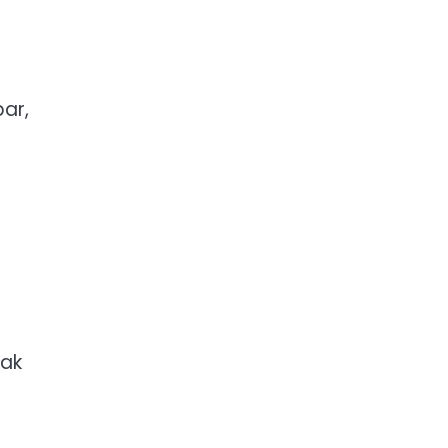
ar,
i
dak