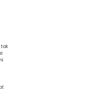
 tak
ai
ni
at