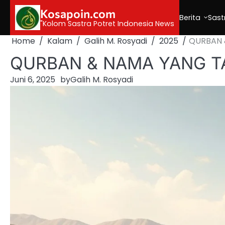
Skip
Kosapoin.com
to
Berita
Sast
"Kolom Sastra Potret Indonesia News
content
Home
Kalam
Galih M. Rosyadi
2025
QURBAN 
QURBAN & NAMA YANG T
Juni 6, 2025
by
Galih M. Rosyadi