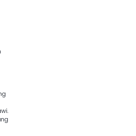
n
ng
wi.
ang