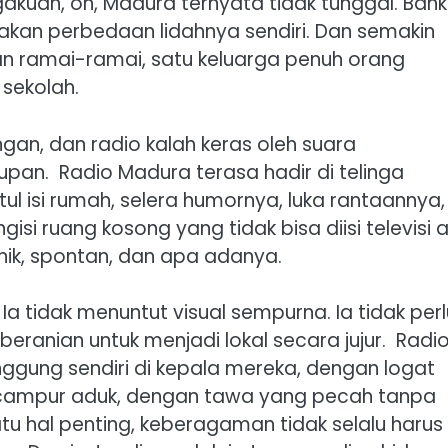
akuan, oh, Madura ternyata tidak tunggal. Bah
kan perbedaan lidahnya sendiri. Dan semakin
kan ramai-ramai, satu keluarga penuh orang
ekolah. ‎
gan, dan radio kalah keras oleh suara
pan. ‎ ‎Radio Madura terasa hadir di telinga
 isi rumah, selera humornya, luka rantaannya,
gisi ruang kosong yang tidak bisa diisi televisi 
k, spontan, dan apa adanya. ‎ ‎
 Ia tidak menuntut visual sempurna. Ia tidak perl
eranian untuk menjadi lokal secara jujur. ‎ ‎Radi
ung sendiri di kepala mereka, dengan logat
 campur aduk, dengan tawa yang pecah tanpa
tu hal penting, keberagaman tidak selalu harus