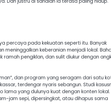
 Dan justru di sanalah ia terasa paling hidup. ‎
hnya percaya pada kekuatan seperti itu. Banyak
han meninggalkan keberanian menjadi lokal. Bah
ak ramah pengiklan, dan sulit diukur dengan ang
 “aman”, dan program yang seragam dari satu ko
kassar, terdengar nyaris sebangun. Studi kasus
io lama yang dulunya kuat dengan konten lokal.
m-jam sepi, dipersingkat, atau dihapus sama