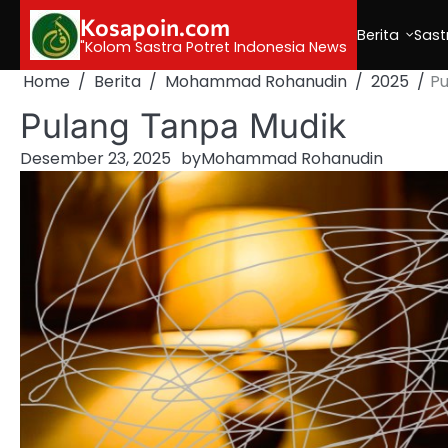
Skip
Kosapoin.com
to
Berita
Sast
"Kolom Sastra Potret Indonesia News
content
Home
Berita
Mohammad Rohanudin
2025
‎P
‎Pulang Tanpa Mudik
Desember 23, 2025
by
Mohammad Rohanudin