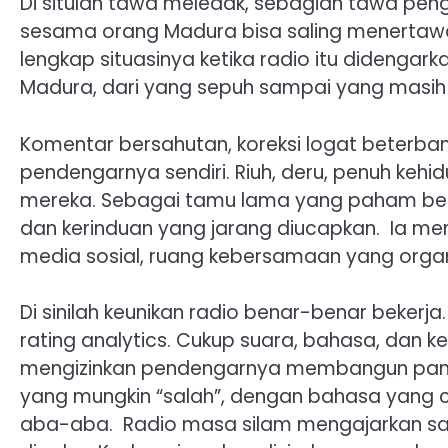
Di situlah tawa meledak, sebagian tawa peng
sesama orang Madura bisa saling menertawa
lengkap situasinya ketika radio itu didengar
Madura, dari yang sepuh sampai yang masih s
‎Komentar bersahutan, koreksi logat beterban
pendengarnya sendiri. Riuh, deru, penuh kehidu
mereka. Sebagai tamu lama yang paham betul
dan kerinduan yang jarang diucapkan. ‎ ‎Ia men
media sosial, ruang kebersamaan yang organi
Di sinilah keunikan radio benar-benar bekerja.
rating analytics. Cukup suara, bahasa, dan keb
mengizinkan pendengarnya membangun pangg
yang mungkin “salah”, dengan bahasa yang
aba-aba. ‎ ‎Radio masa silam mengajarkan sa