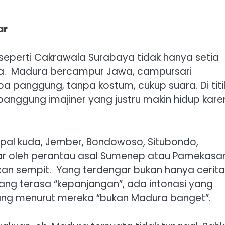
 ‎
 seperti Cakrawala Surabaya tidak hanya setia
a. ‎ ‎Madura bercampur Jawa, campursari
a panggung, tanpa kostum, cukup suara. Di titi
, panggung imajiner yang justru makin hidup kar
pal kuda, Jember, Bondowoso, Situbondo,
gar oleh perantau asal Sumenep atau Pamekasa
 sempit. ‎ ‎Yang terdengar bukan hanya cerita
yang terasa “kepanjangan”, ada intonasi yang
g menurut mereka “bukan Madura banget”. ‎ ‎