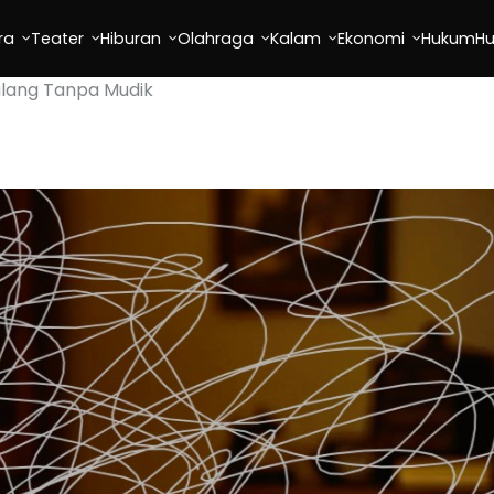
ra
Teater
Hiburan
Olahraga
Kalam
Ekonomi
Hukum
H
ulang Tanpa Mudik