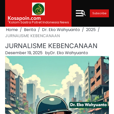
Skip
to
Subscribe
content
Kosapoin.com
"Kolom Sastra Potret Indonesia News
Home
Berita
Dr. Eko Wahyuanto
2025
JURNALISME KEBENCANAAN
JURNALISME KEBENCANAAN
Desember 19, 2025
by
Dr. Eko Wahyuanto