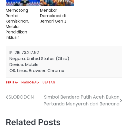
Memotong
Menakar
Rantai
Demokrasi di
Kemiskinan,
Jemari Gen Z
Melalui
Pendidikan
Inklusif
IP: 216.73.217.92
Negara: United States (Ohio)
Device: Mobile
OS: Linux, Browser: Chrome
BERITA
NASIONAL
ULASAN
SLOBODON
Simbol Bendera Putih Aceh Bukan
Navigasi
Pertanda Menyerah dari Bencana
pos
Related Posts