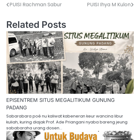
PUISI Rachman Sabur
PUISI Ihya M Kulon
Navigasi
pos
Related Posts
EPISENTREM SITUS MEGALITIKUM GUNUNG
PADANG
Sabarabara poé nu kaliwat kabeneran keur wancina libur
kuliah, kuring diajak Prof. Ade Priangani nyaba bareng jeung
sababaraha urang dosen…