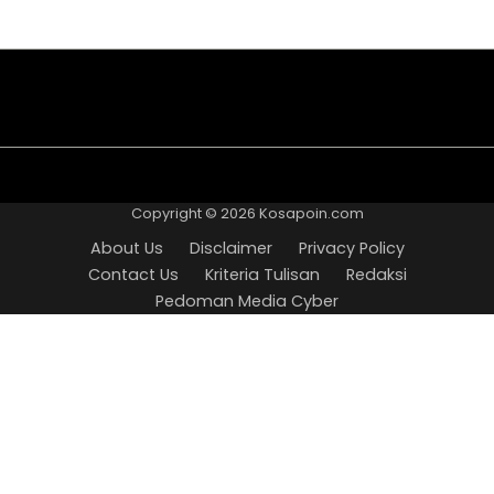
About
Disclaimer
Privacy
Contact
Kriteria
Redaksi
Pedoman
Us
Policy
Us
Tulisan
Media
Copyright © 2026
Kosapoin.com
Cyber
About Us
Disclaimer
Privacy Policy
Contact Us
Kriteria Tulisan
Redaksi
Pedoman Media Cyber