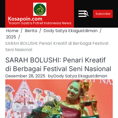
Skip
to
Subscribe
content
Kosapoin.com
"Kolom Sastra Potret Indonesia News
Home
Berita
Dody Satya Ekagustdiman
2025
SARAH BOLUSHI: Penari Kreatif di Berbagai Festival
Seni Nasional
SARAH BOLUSHI: Penari Kreatif
di Berbagai Festival Seni Nasional
Desember 28, 2025
by
Dody Satya Ekagustdiman