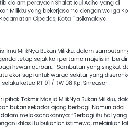
otib dalam perayaan Shalat Idul Adha yang di
ukan Milikku yang bekerjasama dengan warga Kp
 Kecamatan Cipedes, Kota Tasikmalaya.
elis Ilmu MilikNya Bukan Milikku, dalam sambutan
nda tetap sejak kali pertama majelis ini berdir
bagi hewan qurban..” Sambutan yang singkat d
tu ekor sapi untuk warga sekitar yang diserah
selaku ketua RT 01 / RW 08 Kp. Smeasari.
 pihak Takmir Masjid MilikNya Bukan Milikku, da
ban bukan sekadar ajang berbagi. Namun ada
las dalam melaksanakannya: “Berbagi itu hal yang
gan ikhlas itu bukanlah istimewa, melainkan la