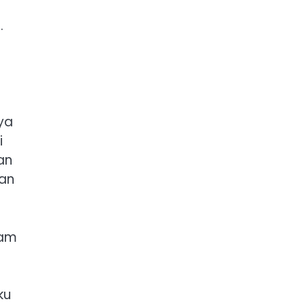
.
nya
i
an
kan
lam
ku