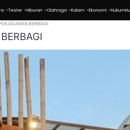
ra
Teater
Hiburan
Olahraga
Kalam
Ekonomi
Hukum
H
 PERJALANAN BERBAGI
 BERBAGI