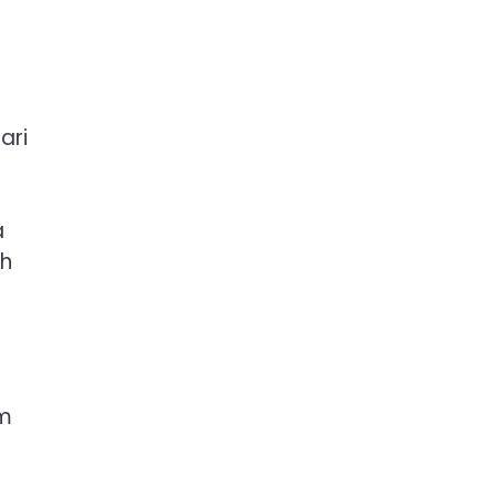
ari
a
ah
am