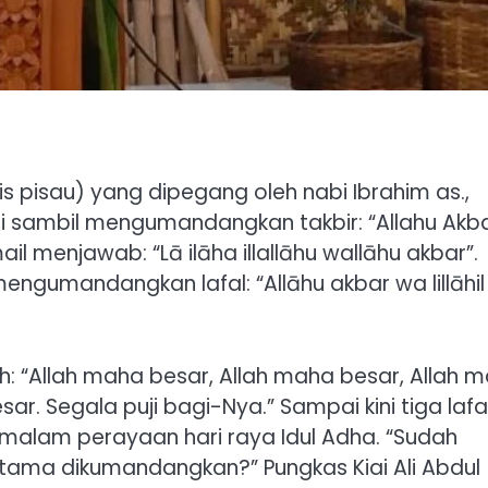
is pisau) yang dipegang oleh nabi Ibrahim as.,
umi sambil mengumandangkan takbir: “Allahu Akba
ail menjawab: “Lā ilāha illallāhu wallāhu akbar”.
engumandangkan lafal: “Allāhu akbar wa lillāhil
h: “Allah maha besar, Allah maha besar, Allah 
sar. Segala puji bagi-Nya.” Sampai kini tiga lafa
malam perayaan hari raya Idul Adha. “Sudah
ertama dikumandangkan?” Pungkas Kiai Ali Abdul