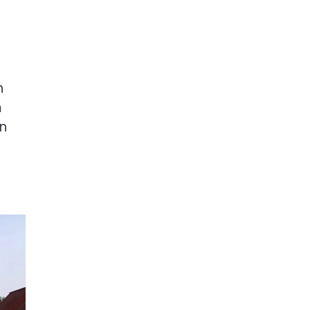
h
m
n