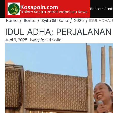
Skip
Kosapoin.com
to
Berita
Sast
"Kolom Sastra Potret Indonesia News
content
Home
Berita
Syifa Siti Sofia
2025
IDUL ADHA;
IDUL ADHA; PERJALANAN
Juni 9, 2025
by
Syifa Siti Sofia