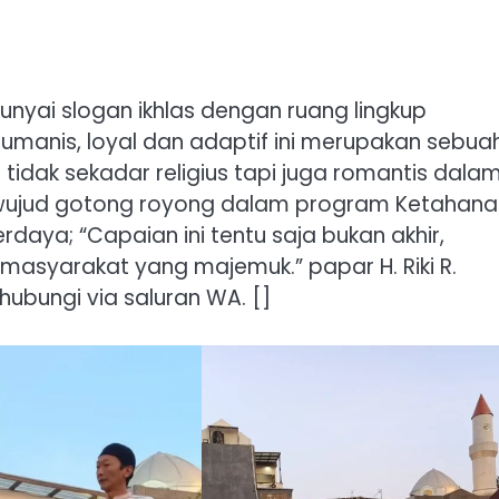
punyai slogan ikhlas dengan ruang lingkup
, humanis, loyal dan adaptif ini merupakan sebua
ak sekadar religius tapi juga romantis dala
 wujud gotong royong dalam program Ketahana
daya; “Capaian ini tentu saja bukan akhir,
syarakat yang majemuk.” papar H. Riki R.
ihubungi via saluran WA. []