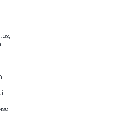
tas,
m
n
i
isa