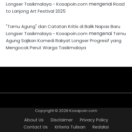
mengenai
Longser Tasikmalaya - Kosapoin.com
Road
to Lanjong Art Festival 2025
"Tamu Agung" dan Catatan Kritis di Balik Napas Baru
mengenai
Longser Tasikmalaya - Kosapoin.com
Tamu
Agung Sajikan Komedi Rakyat Longser Progresif yang
Mengocok Perut Warga Tasikmalaya
About
Disclaimer
Privacy
Contact
Kriteria
Redaksi
Pedoman
Us
Policy
Us
Tulisan
Media
Copyright © 2026
Kosapoin.com
Cyber
About Us
Disclaimer
Privacy Policy
Contact Us
Kriteria Tulisan
Redaksi