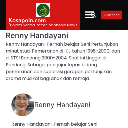
Skip
to
Subscribe
content
Kosapoin.com
"Kolom Sastra Potret Indonesia News
Renny Handayani
Renny Handayani, Pernah belajar Seni Pertunjukan
minat studi Pemeranan di IKJ tahun 1998-2000, dan
di STSI Bandung 2000-2004. Saat ini tinggal di
Bandung. Sebagai pengajar lepas bidang
pemeranan dan supervisi garapan pertunjukan
drama musikal bagi anak dan remaja.
Renny Handayani
Renny Handayani, Pernah belajar Seni