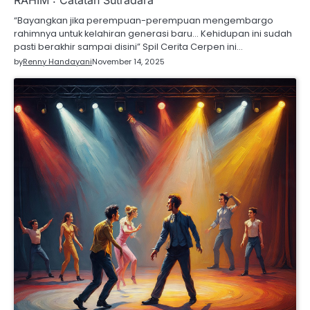
“Bayangkan jika perempuan-perempuan mengembargo
rahimnya untuk kelahiran generasi baru… Kehidupan ini sudah
pasti berakhir sampai disini” Spil Cerita Cerpen ini…
by
Renny Handayani
November 14, 2025