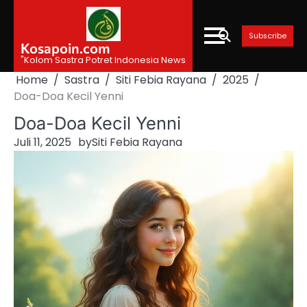
Skip
to
Subscribe
content
Kosapoin.com
"Kolom Sastra Potret Indonesia News
Home
Sastra
Siti Febia Rayana
2025
Doa-Doa Kecil Yenni
Doa-Doa Kecil Yenni
Juli 11, 2025
by
Siti Febia Rayana