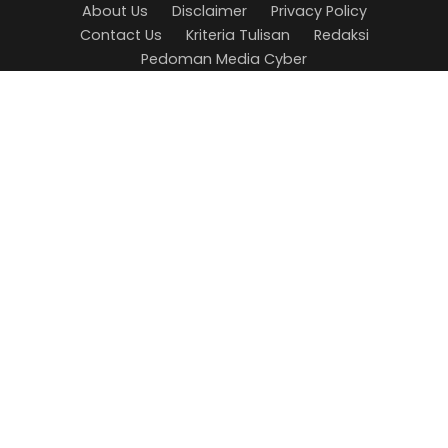
About Us
Disclaimer
Privacy Policy
Contact Us
Kriteria Tulisan
Redaksi
Pedoman Media Cyber