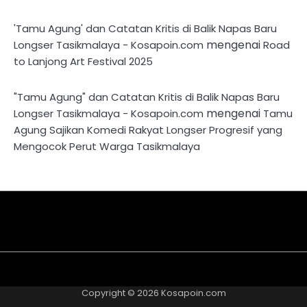
'Tamu Agung' dan Catatan Kritis di Balik Napas Baru
mengenai
Longser Tasikmalaya - Kosapoin.com
Road
to Lanjong Art Festival 2025
"Tamu Agung" dan Catatan Kritis di Balik Napas Baru
mengenai
Longser Tasikmalaya - Kosapoin.com
Tamu
Agung Sajikan Komedi Rakyat Longser Progresif yang
Mengocok Perut Warga Tasikmalaya
About
Disclaimer
Privacy
Contact
Kriteria
Redaksi
Pedoman
Us
Policy
Us
Tulisan
Media
Copyright © 2026
Kosapoin.com
Cyber