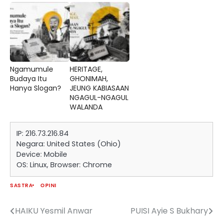
Ngamumule
HERITAGE,
Budaya Itu
GHONIMAH,
Hanya Slogan?
JEUNG KABIASAAN
NGAGUL-NGAGUL
WALANDA
IP: 216.73.216.84
Negara: United States (Ohio)
Device: Mobile
OS: Linux, Browser: Chrome
SASTRA
OPINI
HAIKU Yesmil Anwar
PUISI Ayie S Bukhary
Navigasi
pos