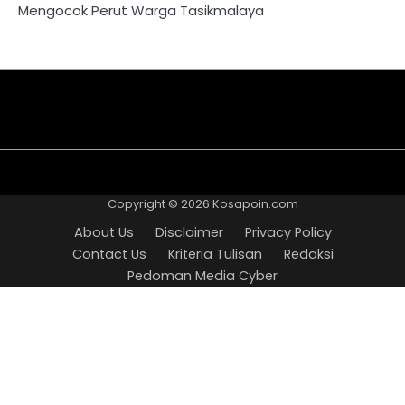
Mengocok Perut Warga Tasikmalaya
About
Disclaimer
Privacy
Contact
Kriteria
Redaksi
Pedoman
Us
Policy
Us
Tulisan
Media
Copyright © 2026
Kosapoin.com
Cyber
About Us
Disclaimer
Privacy Policy
Contact Us
Kriteria Tulisan
Redaksi
Pedoman Media Cyber