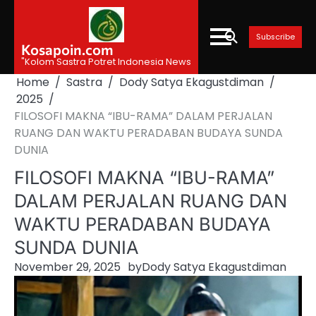
Skip
to
Subscribe
content
Kosapoin.com
"Kolom Sastra Potret Indonesia News
Home
Sastra
Dody Satya Ekagustdiman
2025
FILOSOFI MAKNA “IBU-RAMA” DALAM PERJALAN
RUANG DAN WAKTU PERADABAN BUDAYA SUNDA
DUNIA
FILOSOFI MAKNA “IBU-RAMA”
DALAM PERJALAN RUANG DAN
WAKTU PERADABAN BUDAYA
SUNDA DUNIA
November 29, 2025
by
Dody Satya Ekagustdiman