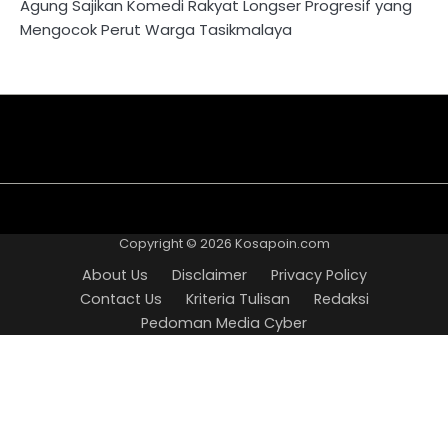
Agung Sajikan Komedi Rakyat Longser Progresif yang
Mengocok Perut Warga Tasikmalaya
About
Disclaimer
Privacy
Contact
Kriteria
Redaksi
Pedoman
Us
Policy
Us
Tulisan
Media
Copyright © 2026
Kosapoin.com
Cyber
About Us
Disclaimer
Privacy Policy
Contact Us
Kriteria Tulisan
Redaksi
Pedoman Media Cyber