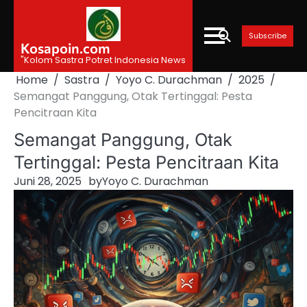
Skip
to
Subscribe
content
Kosapoin.com
"Kolom Sastra Potret Indonesia News
Home
Sastra
Yoyo C. Durachman
2025
Semangat Panggung, Otak Tertinggal: Pesta
Pencitraan Kita
Semangat Panggung, Otak
Tertinggal: Pesta Pencitraan Kita
Juni 28, 2025
by
Yoyo C. Durachman