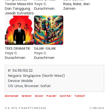
Teater Masa Kini
Yoyo C.
Rasa, Nalar, dan
Dan Tanggung
Durachman
Zaman
Jawab Sutradara
TEKS DRAMATIK
SAJAK-SAJAK
Yoyo C.
Yoyo C.
Durachman
Durachman
IP: 114.119.150.32
Negara: Singapore (North West)
Device: Mobile
OS: Linux, Browser: Safari
EKONOMI
BISNIS
ESSAI
PASAR
SASTRA
TARGET
AJEG TANGTUNGAN
LURUH
Navigasi