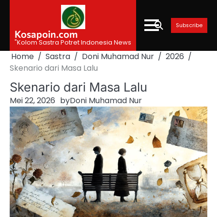
Skip
to
Subscribe
content
Kosapoin.com
"Kolom Sastra Potret Indonesia News
Home
Sastra
Doni Muhamad Nur
2026
Skenario dari Masa Lalu
Skenario dari Masa Lalu
Mei 22, 2026
by
Doni Muhamad Nur