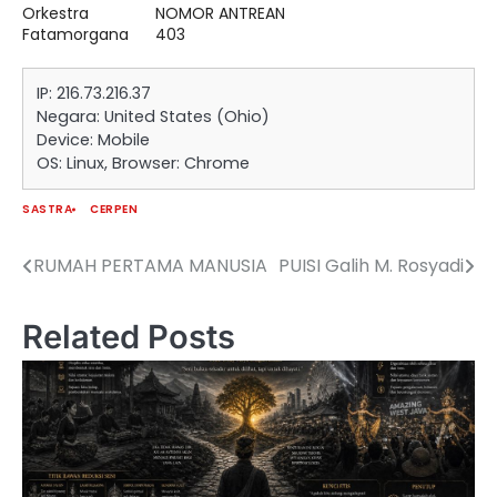
Orkestra
NOMOR ANTREAN
Fatamorgana
403
IP: 216.73.216.37
Negara: United States (Ohio)
Device: Mobile
OS: Linux, Browser: Chrome
SASTRA
CERPEN
RUMAH PERTAMA MANUSIA
PUISI Galih M. Rosyadi
Navigasi
pos
Related Posts