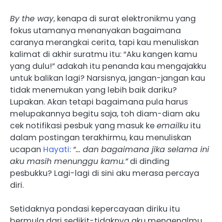
By the way
, kenapa di surat elektronikmu yang
fokus utamanya menanyakan bagaimana
caranya merangkai cerita, tapi kau menuliskan
kalimat di akhir suratmu itu: “Aku kangen kamu
yang dulu!” adakah itu penanda kau mengajakku
untuk balikan lagi? Narsisnya, jangan-jangan kau
tidak menemukan yang lebih baik dariku?
Lupakan. Akan tetapi bagaimana pula harus
melupakannya begitu saja, toh diam-diam aku
cek notifikasi pesbuk yang masuk ke
emailku
itu
dalam postingan terakhirmu, kau menuliskan
ucapan
Hayati
:
“… dan bagaimana jika selama ini
aku masih menunggu kamu.”
di dinding
pesbukku? Lagi-lagi di sini aku merasa percaya
diri.
Setidaknya pondasi kepercayaan diriku itu
bermula dari sedikit-tidaknya aku mengenalmu.