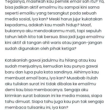
Tegasnya, masihkah kau pemilik
email
sah itu? Ya,
bisa jadikan aktif
emailmu
itu sampai kini sama
seperti
emailku
yang tersangkut pada sebuah
media sosial, iya kan? Meski harus jujur kukatakan
kepadamu, adakah kau masih hidup? Maaf,
bukannya aku mendoakanmu mati, tapi sepuluh
tahun lebih kita tak bersua. Bisa jadi juga
emailmu
kini aktif di tangan ahli waris atau jangan-jangan
sudah digunakan oleh pihak ketiga?
Katakanlah gawai jadulmu itu hilang atau kau
sudah menjualnya, kemudian kau punya gawai
baru dan lupa pula kata sandinya. Akhirnya kau
membuat
email
baru, iya kan? Musabab itulah
aku tuliskan surat ini tidak dibalas ke
emailmu
demi kau bisa membacanya. Sengaja aku
kirimkan surat balasan ini ke media massa, siapa
tahu dimuat. Siapa tahu juga kau pun tak sengaja
membaca tulisanku ini, iya kan?