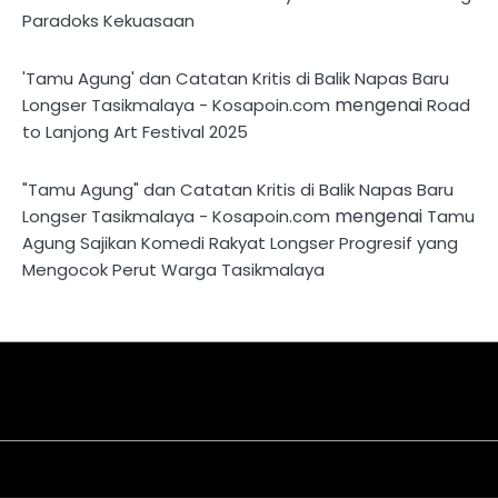
Paradoks Kekuasaan
'Tamu Agung' dan Catatan Kritis di Balik Napas Baru
mengenai
Longser Tasikmalaya - Kosapoin.com
Road
to Lanjong Art Festival 2025
"Tamu Agung" dan Catatan Kritis di Balik Napas Baru
mengenai
Longser Tasikmalaya - Kosapoin.com
Tamu
Agung Sajikan Komedi Rakyat Longser Progresif yang
Mengocok Perut Warga Tasikmalaya
About
Disclaimer
Privacy
Contact
Kriteria
Redaksi
Pedoman