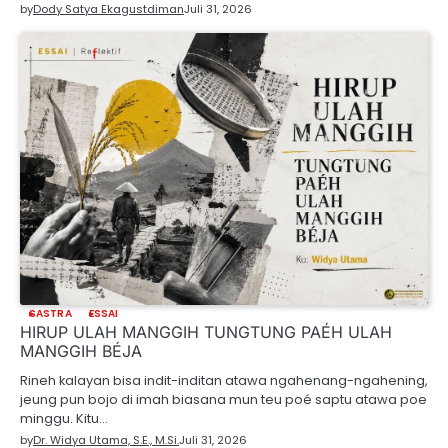
by
Dody Satya Ekagustdiman
Juli 31, 2026
SASTRA
ESSAI
HIRUP ULAH MANGGIH TUNGTUNG PAÉH ULAH
MANGGIH BÉJA
Rineh kalayan bisa indit-inditan atawa ngahenang-ngahening,
jeung pun bojo di imah biasana mun teu poé saptu atawa poe
minggu. Kitu…
by
Dr. Widya Utama, S.E., M.Si.
Juli 31, 2026