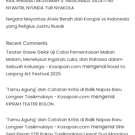
RAA WIRANATAKUSUMAH V: NASIONALIS SAJATI NU
NYANTRI, NYUNDA TUR NYAKOLA
Negara Mayoritas Ateis Bersih dari Korupsi vs Indonesia
yang Religius Justru Rusak
Recent Comments
Teater Gawe Gelar Uji Coba Pementasan Makan
Malam, Menelusuri Ingatan, Luka, dan Rahasia dalam
mengenai
Sebuah Keluarga - Kosapoin.com
Road to
Lanjong Art Festival 2025
'Tamu Agung' dan Catatan Kritis di Balik Napas Baru
mengenai
Longser Tasikmalaya - Kosapoin.com
KIPRAH TEATER BOLON
'Tamu Agung' dan Catatan Kritis di Balik Napas Baru
mengenai
Longser Tasikmalaya - Kosapoin.com
Sihir
Seni Peran STB Pukau Tasikmalaya Lewat Dua Monolog