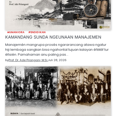
HUMANIORA
PENDIDIKAN
KAMANDANG SUNDA NGEUNAAN MANAJEMEN
Manajemén mangrupa prosés ngararancang atawa ngatur
hiji lembaga sangkan bisa ngahontal tujuan kalayan éféktif tur
éfisién. Pamahaman anu paling pas…
by
Prof. Dr. Ade Priangani, M.Si.
Juli 28, 2026