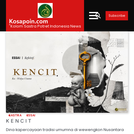
Skip
to
Subscribe
content
Kosapoin.com
"Kolom Sastra Potret Indonesia News
SASTRA
ESSAI
K E N C I T
Dina kapercayaan tradisi umumna di wewengkon Nusantara