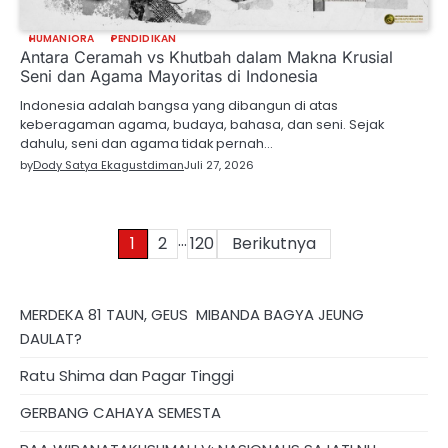
HUMANIORA
PENDIDIKAN
puisi PURNAMA
Antara Ceramah vs Khutbah dalam Makna Krusial
Seni dan Agama Mayoritas di Indonesia
MAULID karya Yesmil
Indonesia adalah bangsa yang dibangun di atas
keberagaman agama, budaya, bahasa, dan seni. Sejak
Anwar
dahulu, seni dan agama tidak pernah…
by
Dody Satya Ekagustdiman
Juli 27, 2026
…
Paginasi
1
2
120
Berikutnya
pos
MERDEKA 81 TAUN, GEUS MIBANDA BAGYA JEUNG
DAULAT?
Ratu Shima dan Pagar Tinggi
GERBANG CAHAYA SEMESTA