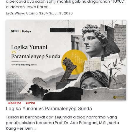
dipercaya aya salah sahiji mahluk goib nu dingaranan “TUYUL”,
di daerah Jawa Barat…
by
Dr. Widya Utama, S.E., M.Si.
Juli 31, 2026
SASTRA
OPINI
Logika Yunani vs Paramalenyep Sunda
Tulisan ini berangkat dari sejumlah dialog nonformal yang
penulis lakukan bersama Prof. Dr. Ade Priangani, M.Si., serta
Kang Heri Dim,…